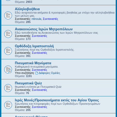
Θέματα:
2903
Αλληλοβοήθεια
Εδώ αναρτούνται αιτήματα & προσφορές βοηθείας με στόχο την αλληλοβοήθεια
των μελών μας.
Συντονιστές:
ntinoula
,
Συντονιστές
Θέματα:
285
Ανακοινώσεις Ιερών Μητροπόλεων
Εδώ τοποθετήστε τις Ανακοινώσεις των Ιερών Μητροπόλεων σας
Συντονιστής:
Συντονιστές
Θέματα:
173
Ορθόδοξη Ιεραποστολή
Συζητήσεις περί της Ορθοδόξου Ιεραποστολής.
Συντονιστής:
Συντονιστές
Θέματα:
391
Πνευματικά Μηνύματα
Καθημερινά πνευματικά μηνύματα.
Συντονιστής:
Συντονιστές
Υπο-συζήτηση:
Διάφορες Ομιλίες
Θέματα:
1191
Πνευματικά Quiz
θεματική ενότητα με Πνευματικά Quiz
Συντονιστής:
Συντονιστές
Θέματα:
76
Ιερές Μονές/Προσκυνήματα εκτός του Αγίου Όρους
Ερωτήσεις και πληροφορίες περί των Ορθοδόξων Προσκηνυμάτων
Συντονιστής:
Συντονιστές
Θέματα:
205