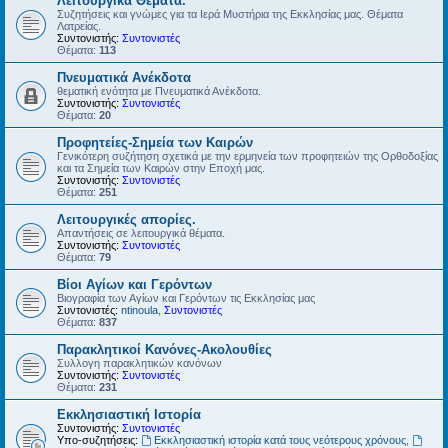
Λειτουργικά Θέματα.
Συζητήσεις και γνώμες για τα Ιερά Μυστήρια της Εκκλησίας μας. Θέματα
Λατρείας.
Συντονιστής:
Συντονιστές
Θέματα:
113
Πνευματικά Ανέκδοτα
θεματική ενότητα με Πνευματικά Ανέκδοτα.
Συντονιστής:
Συντονιστές
Θέματα:
20
Προφητείες-Σημεία των Καιρών
Γενικότερη συζήτηση σχετικά με την ερμηνεία των προφητειών της Ορθοδοξίας
και τα Σημεία των Καιρών στην Εποχή μας.
Συντονιστής:
Συντονιστές
Θέματα:
251
Λειτουργικές απορίες.
Απαντήσεις σε λειτουργικά θέματα.
Συντονιστής:
Συντονιστές
Θέματα:
79
Βίοι Αγίων και Γερόντων
Βιογραφία των Αγίων και Γερόντων τις Εκκλησίας μας
Συντονιστές:
ntinoula
,
Συντονιστές
Θέματα:
837
Παρακλητικοί Κανόνες-Ακολουθίες
Συλλογη παρακλητικών κανόνων
Συντονιστής:
Συντονιστές
Θέματα:
231
Εκκλησιαστική Ιστορία
Συντονιστής:
Συντονιστές
Υπο-συζητήσεις:
Εκκλησιαστική ιστορία κατά τους νεότερους χρόνους
,