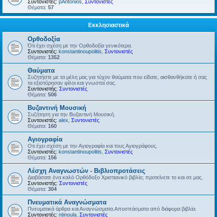
Συντονιστές:
pAntonios
,
Συντονιστές
Θέματα:
57
Εκκλησιαστικά
Ορθοδοξία
Ότι έχει σχέση με την Ορθοδοξία γενικότερα.
Συντονιστές:
konstantinoupolitis
,
Συντονιστές
Θέματα:
1352
Θαύματα
Συζητήστε με τα μέλη μας για τύχον θαύματα που είδατε, αισθανθήκατε ή σας
τα εξιστόρησαν φίλοι και γνωστοί σας.
Συντονιστής:
Συντονιστές
Θέματα:
506
Βυζαντινή Μουσική
Συζήτηση για την Βυζαντινή Μουσική.
Συντονιστές:
alex
,
Συντονιστές
Θέματα:
160
Αγιογραφία
Οτι έχει σχέση με την Αγιογραφία και τους Αγιογράφους.
Συντονιστές:
konstantinoupolitis
,
Συντονιστές
Θέματα:
156
Λέσχη Αναγνωστών - Βιβλιοπροτάσεις
Διαβάσατε ένα καλό Ορθόδοξο Χριστιανικό βιβλίο; προτείνετε το και σε μας.
Συντονιστής:
Συντονιστές
Θέματα:
304
Πνευματικά Αναγνώσματα
Πνευματικά άρθρα και Αναγνώσματα.Αποσπάσματα από διάφορα βιβλία.
Συντονιστές:
ntinoula
,
Συντονιστές