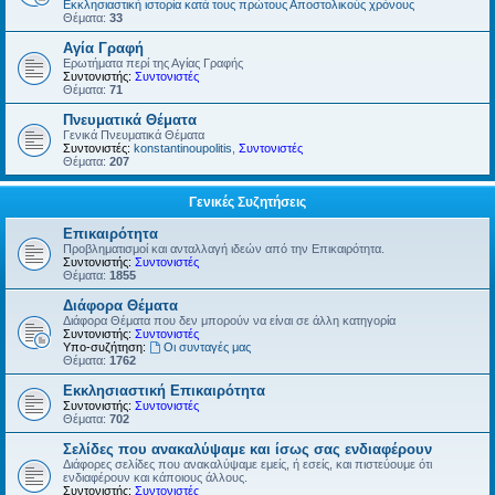
Εκκλησιαστική ιστορία κατά τους πρώτους Αποστολικούς χρόνους
Θέματα:
33
Αγία Γραφή
Ερωτήματα περί της Αγίας Γραφής
Συντονιστής:
Συντονιστές
Θέματα:
71
Πνευματικά Θέματα
Γενικά Πνευματικά Θέματα
Συντονιστές:
konstantinoupolitis
,
Συντονιστές
Θέματα:
207
Γενικές Συζητήσεις
Επικαιρότητα
Προβληματισμοί και ανταλλαγή ιδεών από την Επικαιρότητα.
Συντονιστής:
Συντονιστές
Θέματα:
1855
Διάφορα Θέματα
Διάφορα Θέματα που δεν μπορούν να είναι σε άλλη κατηγορία
Συντονιστής:
Συντονιστές
Υπο-συζήτηση:
Οι συνταγές μας
Θέματα:
1762
Εκκλησιαστική Επικαιρότητα
Συντονιστής:
Συντονιστές
Θέματα:
702
Σελίδες που ανακαλύψαμε και ίσως σας ενδιαφέρουν
Διάφορες σελίδες που ανακαλύψαμε εμείς, ή εσείς, και πιστεύουμε ότι
ενδιαφέρουν και κάποιους άλλους.
Συντονιστής:
Συντονιστές