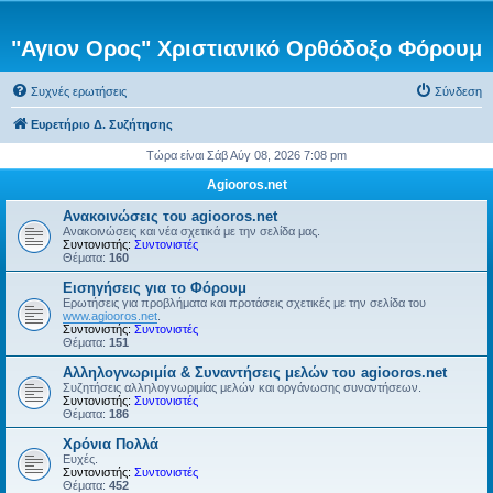
"Αγιον Ορος" Χριστιανικό Ορθόδοξο Φόρουμ
Συχνές ερωτήσεις
Σύνδεση
Ευρετήριο Δ. Συζήτησης
Τώρα είναι Σάβ Αύγ 08, 2026 7:08 pm
Agiooros.net
Ανακοινώσεις του agiooros.net
Ανακοινώσεις και νέα σχετικά με την σελίδα μας.
Συντονιστής:
Συντονιστές
Θέματα:
160
Εισηγήσεις για το Φόρουμ
Ερωτήσεις για προβλήματα και προτάσεις σχετικές με την σελίδα του
www.agiooros.net
.
Συντονιστής:
Συντονιστές
Θέματα:
151
Αλληλογνωριμία & Συναντήσεις μελών του agiooros.net
Συζητήσεις αλληλογνωριμίας μελών και οργάνωσης συναντήσεων.
Συντονιστής:
Συντονιστές
Θέματα:
186
Χρόνια Πολλά
Ευχές.
Συντονιστής:
Συντονιστές
Θέματα:
452