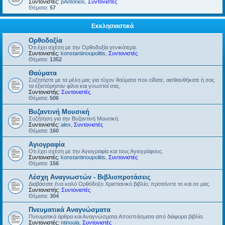
Συντονιστές:
pAntonios
,
Συντονιστές
Θέματα:
57
Εκκλησιαστικά
Ορθοδοξία
Ότι έχει σχέση με την Ορθοδοξία γενικότερα.
Συντονιστές:
konstantinoupolitis
,
Συντονιστές
Θέματα:
1352
Θαύματα
Συζητήστε με τα μέλη μας για τύχον θαύματα που είδατε, αισθανθήκατε ή σας
τα εξιστόρησαν φίλοι και γνωστοί σας.
Συντονιστής:
Συντονιστές
Θέματα:
506
Βυζαντινή Μουσική
Συζήτηση για την Βυζαντινή Μουσική.
Συντονιστές:
alex
,
Συντονιστές
Θέματα:
160
Αγιογραφία
Οτι έχει σχέση με την Αγιογραφία και τους Αγιογράφους.
Συντονιστές:
konstantinoupolitis
,
Συντονιστές
Θέματα:
156
Λέσχη Αναγνωστών - Βιβλιοπροτάσεις
Διαβάσατε ένα καλό Ορθόδοξο Χριστιανικό βιβλίο; προτείνετε το και σε μας.
Συντονιστής:
Συντονιστές
Θέματα:
304
Πνευματικά Αναγνώσματα
Πνευματικά άρθρα και Αναγνώσματα.Αποσπάσματα από διάφορα βιβλία.
Συντονιστές:
ntinoula
,
Συντονιστές