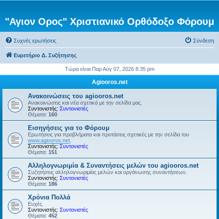
"Αγιον Ορος" Χριστιανικό Ορθόδοξο Φόρουμ
Συχνές ερωτήσεις
Σύνδεση
Ευρετήριο Δ. Συζήτησης
Τώρα είναι Παρ Αύγ 07, 2026 8:35 pm
Agiooros.net
Ανακοινώσεις του agiooros.net
Ανακοινώσεις και νέα σχετικά με την σελίδα μας.
Συντονιστής:
Συντονιστές
Θέματα:
160
Εισηγήσεις για το Φόρουμ
Ερωτήσεις για προβλήματα και προτάσεις σχετικές με την σελίδα του
www.agiooros.net
.
Συντονιστής:
Συντονιστές
Θέματα:
151
Αλληλογνωριμία & Συναντήσεις μελών του agiooros.net
Συζητήσεις αλληλογνωριμίας μελών και οργάνωσης συναντήσεων.
Συντονιστής:
Συντονιστές
Θέματα:
186
Χρόνια Πολλά
Ευχές.
Συντονιστής:
Συντονιστές
Θέματα:
452