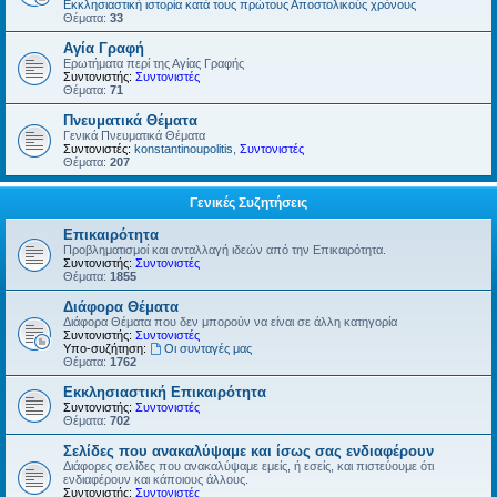
Εκκλησιαστική ιστορία κατά τους πρώτους Αποστολικούς χρόνους
Θέματα:
33
Αγία Γραφή
Ερωτήματα περί της Αγίας Γραφής
Συντονιστής:
Συντονιστές
Θέματα:
71
Πνευματικά Θέματα
Γενικά Πνευματικά Θέματα
Συντονιστές:
konstantinoupolitis
,
Συντονιστές
Θέματα:
207
Γενικές Συζητήσεις
Επικαιρότητα
Προβληματισμοί και ανταλλαγή ιδεών από την Επικαιρότητα.
Συντονιστής:
Συντονιστές
Θέματα:
1855
Διάφορα Θέματα
Διάφορα Θέματα που δεν μπορούν να είναι σε άλλη κατηγορία
Συντονιστής:
Συντονιστές
Υπο-συζήτηση:
Οι συνταγές μας
Θέματα:
1762
Εκκλησιαστική Επικαιρότητα
Συντονιστής:
Συντονιστές
Θέματα:
702
Σελίδες που ανακαλύψαμε και ίσως σας ενδιαφέρουν
Διάφορες σελίδες που ανακαλύψαμε εμείς, ή εσείς, και πιστεύουμε ότι
ενδιαφέρουν και κάποιους άλλους.
Συντονιστής:
Συντονιστές