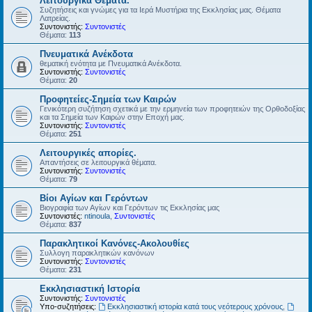
Λειτουργικά Θέματα.
Συζητήσεις και γνώμες για τα Ιερά Μυστήρια της Εκκλησίας μας. Θέματα
Λατρείας.
Συντονιστής:
Συντονιστές
Θέματα:
113
Πνευματικά Ανέκδοτα
θεματική ενότητα με Πνευματικά Ανέκδοτα.
Συντονιστής:
Συντονιστές
Θέματα:
20
Προφητείες-Σημεία των Καιρών
Γενικότερη συζήτηση σχετικά με την ερμηνεία των προφητειών της Ορθοδοξίας
και τα Σημεία των Καιρών στην Εποχή μας.
Συντονιστής:
Συντονιστές
Θέματα:
251
Λειτουργικές απορίες.
Απαντήσεις σε λειτουργικά θέματα.
Συντονιστής:
Συντονιστές
Θέματα:
79
Βίοι Αγίων και Γερόντων
Βιογραφία των Αγίων και Γερόντων τις Εκκλησίας μας
Συντονιστές:
ntinoula
,
Συντονιστές
Θέματα:
837
Παρακλητικοί Κανόνες-Ακολουθίες
Συλλογη παρακλητικών κανόνων
Συντονιστής:
Συντονιστές
Θέματα:
231
Εκκλησιαστική Ιστορία
Συντονιστής:
Συντονιστές
Υπο-συζητήσεις:
Εκκλησιαστική ιστορία κατά τους νεότερους χρόνους
,