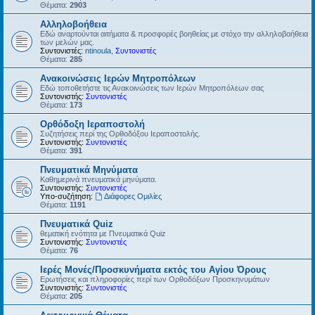
Θέματα:
2903
Αλληλοβοήθεια
Εδώ αναρτούνται αιτήματα & προσφορές βοηθείας με στόχο την αλληλοβοήθεια
των μελών μας.
Συντονιστές:
ntinoula
,
Συντονιστές
Θέματα:
285
Ανακοινώσεις Ιερών Μητροπόλεων
Εδώ τοποθετήστε τις Ανακοινώσεις των Ιερών Μητροπόλεων σας
Συντονιστής:
Συντονιστές
Θέματα:
173
Ορθόδοξη Ιεραποστολή
Συζητήσεις περί της Ορθοδόξου Ιεραποστολής.
Συντονιστής:
Συντονιστές
Θέματα:
391
Πνευματικά Μηνύματα
Καθημερινά πνευματικά μηνύματα.
Συντονιστής:
Συντονιστές
Υπο-συζήτηση:
Διάφορες Ομιλίες
Θέματα:
1191
Πνευματικά Quiz
θεματική ενότητα με Πνευματικά Quiz
Συντονιστής:
Συντονιστές
Θέματα:
76
Ιερές Μονές/Προσκυνήματα εκτός του Αγίου Όρους
Ερωτήσεις και πληροφορίες περί των Ορθοδόξων Προσκηνυμάτων
Συντονιστής:
Συντονιστές
Θέματα:
205