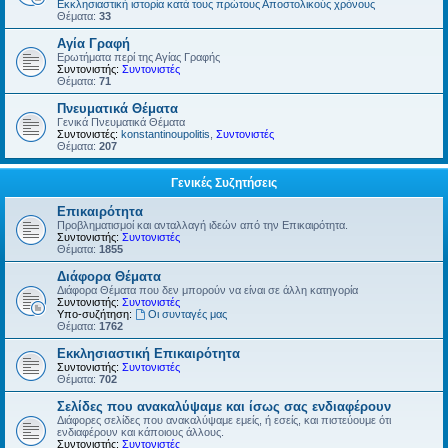
Εκκλησιαστική ιστορία κατά τους πρώτους Αποστολικούς χρόνους
Θέματα:
33
Αγία Γραφή
Ερωτήματα περί της Αγίας Γραφής
Συντονιστής:
Συντονιστές
Θέματα:
71
Πνευματικά Θέματα
Γενικά Πνευματικά Θέματα
Συντονιστές:
konstantinoupolitis
,
Συντονιστές
Θέματα:
207
Γενικές Συζητήσεις
Επικαιρότητα
Προβληματισμοί και ανταλλαγή ιδεών από την Επικαιρότητα.
Συντονιστής:
Συντονιστές
Θέματα:
1855
Διάφορα Θέματα
Διάφορα Θέματα που δεν μπορούν να είναι σε άλλη κατηγορία
Συντονιστής:
Συντονιστές
Υπο-συζήτηση:
Οι συνταγές μας
Θέματα:
1762
Εκκλησιαστική Επικαιρότητα
Συντονιστής:
Συντονιστές
Θέματα:
702
Σελίδες που ανακαλύψαμε και ίσως σας ενδιαφέρουν
Διάφορες σελίδες που ανακαλύψαμε εμείς, ή εσείς, και πιστεύουμε ότι
ενδιαφέρουν και κάποιους άλλους.
Συντονιστής:
Συντονιστές