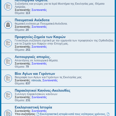
Λειτουργικά Θέματα.
Συζητήσεις και γνώμες για τα Ιερά Μυστήρια της Εκκλησίας μας. Θέματα
Λατρείας.
Συντονιστής:
Συντονιστές
Θέματα:
113
Πνευματικά Ανέκδοτα
θεματική ενότητα με Πνευματικά Ανέκδοτα.
Συντονιστής:
Συντονιστές
Θέματα:
20
Προφητείες-Σημεία των Καιρών
Γενικότερη συζήτηση σχετικά με την ερμηνεία των προφητειών της Ορθοδοξίας
και τα Σημεία των Καιρών στην Εποχή μας.
Συντονιστής:
Συντονιστές
Θέματα:
251
Λειτουργικές απορίες.
Απαντήσεις σε λειτουργικά θέματα.
Συντονιστής:
Συντονιστές
Θέματα:
79
Βίοι Αγίων και Γερόντων
Βιογραφία των Αγίων και Γερόντων τις Εκκλησίας μας
Συντονιστές:
ntinoula
,
Συντονιστές
Θέματα:
837
Παρακλητικοί Κανόνες-Ακολουθίες
Συλλογη παρακλητικών κανόνων
Συντονιστής:
Συντονιστές
Θέματα:
231
Εκκλησιαστική Ιστορία
Συντονιστής:
Συντονιστές
Υπο-συζητήσεις:
Εκκλησιαστική ιστορία κατά τους νεότερους χρόνους
,