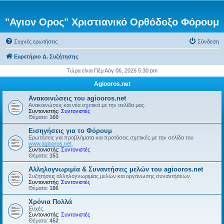
"Αγιον Ορος" Χριστιανικό Ορθόδοξο Φόρουμ
Συχνές ερωτήσεις
Σύνδεση
Ευρετήριο Δ. Συζήτησης
Τώρα είναι Πέμ Αύγ 06, 2026 5:30 pm
Agiooros.net
Ανακοινώσεις του agiooros.net
Ανακοινώσεις και νέα σχετικά με την σελίδα μας.
Συντονιστής:
Συντονιστές
Θέματα:
160
Εισηγήσεις για το Φόρουμ
Ερωτήσεις για προβλήματα και προτάσεις σχετικές με την σελίδα του
www.agiooros.net
.
Συντονιστής:
Συντονιστές
Θέματα:
151
Αλληλογνωριμία & Συναντήσεις μελών του agiooros.net
Συζητήσεις αλληλογνωριμίας μελών και οργάνωσης συναντήσεων.
Συντονιστής:
Συντονιστές
Θέματα:
186
Χρόνια Πολλά
Ευχές.
Συντονιστής:
Συντονιστές
Θέματα:
452