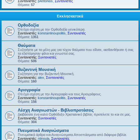
Συντονιστές:
pAntonios
,
Συντονιστές
Θέματα:
57
Εκκλησιαστικά
Ορθοδοξία
Ότι έχει σχέση με την Ορθοδοξία γενικότερα.
Συντονιστές:
konstantinoupolitis
,
Συντονιστές
Θέματα:
1351
Θαύματα
Συζητήστε με τα μέλη μας για τύχον θαύματα που είδατε, αισθανθήκατε ή σας
τα εξιστόρησαν φίλοι και γνωστοί σας.
Συντονιστής:
Συντονιστές
Θέματα:
506
Βυζαντινή Μουσική
Συζήτηση για την Βυζαντινή Μουσική.
Συντονιστές:
alex
,
Συντονιστές
Θέματα:
160
Αγιογραφία
Οτι έχει σχέση με την Αγιογραφία και τους Αγιογράφους.
Συντονιστές:
konstantinoupolitis
,
Συντονιστές
Θέματα:
156
Λέσχη Αναγνωστών - Βιβλιοπροτάσεις
Διαβάσατε ένα καλό Ορθόδοξο Χριστιανικό βιβλίο; προτείνετε το και σε μας.
Συντονιστής:
Συντονιστές
Θέματα:
304
Πνευματικά Αναγνώσματα
Πνευματικά άρθρα και Αναγνώσματα.Αποσπάσματα από διάφορα βιβλία.
Συντονιστές:
ntinoula
,
Συντονιστές