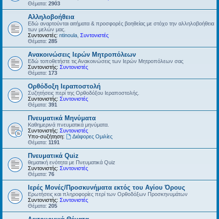
Θέματα:
2903
Αλληλοβοήθεια
Εδώ αναρτούνται αιτήματα & προσφορές βοηθείας με στόχο την αλληλοβοήθεια
των μελών μας.
Συντονιστές:
ntinoula
,
Συντονιστές
Θέματα:
285
Ανακοινώσεις Ιερών Μητροπόλεων
Εδώ τοποθετήστε τις Ανακοινώσεις των Ιερών Μητροπόλεων σας
Συντονιστής:
Συντονιστές
Θέματα:
173
Ορθόδοξη Ιεραποστολή
Συζητήσεις περί της Ορθοδόξου Ιεραποστολής.
Συντονιστής:
Συντονιστές
Θέματα:
391
Πνευματικά Μηνύματα
Καθημερινά πνευματικά μηνύματα.
Συντονιστής:
Συντονιστές
Υπο-συζήτηση:
Διάφορες Ομιλίες
Θέματα:
1191
Πνευματικά Quiz
θεματική ενότητα με Πνευματικά Quiz
Συντονιστής:
Συντονιστές
Θέματα:
76
Ιερές Μονές/Προσκυνήματα εκτός του Αγίου Όρους
Ερωτήσεις και πληροφορίες περί των Ορθοδόξων Προσκηνυμάτων
Συντονιστής:
Συντονιστές
Θέματα:
205