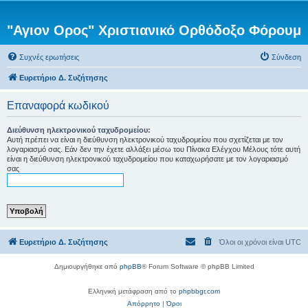
"Αγιον Ορος" Χριστιανικό Ορθόδοξο Φόρουμ
Συχνές ερωτήσεις
Σύνδεση
Ευρετήριο Δ. Συζήτησης
Επαναφορά κωδικού
Διεύθυνση ηλεκτρονικού ταχυδρομείου:
Αυτή πρέπει να είναι η διεύθυνση ηλεκτρονικού ταχυδρομείου που σχετίζεται με τον
λογαριασμό σας. Εάν δεν την έχετε αλλάξει μέσω του Πίνακα Ελέγχου Μέλους τότε αυτή
είναι η διεύθυνση ηλεκτρονικού ταχυδρομείου που καταχωρήσατε με τον λογαριασμό
σας
Ευρετήριο Δ. Συζήτησης
Όλοι οι χρόνοι είναι
UTC
Δημιουργήθηκε από
phpBB
® Forum Software © phpBB Limited
Ελληνική μετάφραση από το
phpbbgr.com
Απόρρητο
|
Όροι