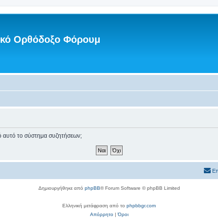
νικό Ορθόδοξο Φόρουμ
πό αυτό το σύστημα συζητήσεων;
Επ
Δημιουργήθηκε από
phpBB
® Forum Software © phpBB Limited
Ελληνική μετάφραση από το
phpbbgr.com
Απόρρητο
|
Όροι