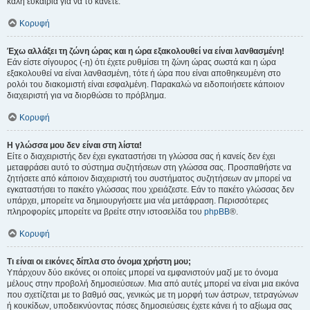
καλή ευκαιρία για να το κάνετε.
Κορυφή
Έχω αλλάξει τη ζώνη ώρας και η ώρα εξακολουθεί να είναι λανθασμένη!
Εάν είστε σίγουρος (-η) ότι έχετε ρυθμίσει τη ζώνη ώρας σωστά και η ώρα
εξακολουθεί να είναι λανθασμένη, τότε ή ώρα που είναι αποθηκευμένη στο
ρολόι του διακομιστή είναι εσφαλμένη. Παρακαλώ να ειδοποιήσετε κάποιον
διαχειριστή για να διορθώσει το πρόβλημα.
Κορυφή
Η γλώσσα μου δεν είναι στη λίστα!
Είτε ο διαχειριστής δεν έχει εγκαταστήσει τη γλώσσα σας ή κανείς δεν έχει
μεταφράσει αυτό το σύστημα συζητήσεων στη γλώσσα σας. Προσπαθήστε να
ζητήσετε από κάποιον διαχειριστή του συστήματος συζητήσεων αν μπορεί να
εγκαταστήσει το πακέτο γλώσσας που χρειάζεστε. Εάν το πακέτο γλώσσας δεν
υπάρχει, μπορείτε να δημιουργήσετε μια νέα μετάφραση. Περισσότερες
πληροφορίες μπορείτε να βρείτε στην ιστοσελίδα του
phpBB
®.
Κορυφή
Τι είναι οι εικόνες δίπλα στο όνομα χρήστη μου;
Υπάρχουν δύο εικόνες οι οποίες μπορεί να εμφανιστούν μαζί με το όνομα
μέλους στην προβολή δημοσιεύσεων. Μια από αυτές μπορεί να είναι μια εικόνα
που σχετίζεται με το βαθμό σας, γενικώς με τη μορφή των άστρων, τετραγώνων
ή κουκίδων, υποδεικνύοντας πόσες δημοσιεύσεις έχετε κάνει ή το αξίωμα σας