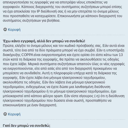
απενεργοποιήσει τις εγγραφές για να αποτρέψει νέους επισκέπτες να
εγγραφούν. Κάποιος διαχειριστής του συστήματος συζητήσεων μπορεί επίσης
να έχει αποκλείσει την IP διεύθυνσή σας ή να μην επιτρέπει το όνομα μέλους
που προσπαθείτε να καταχωρίσετε. Επικοινωνήστε με κάποιον διαχειριστή του
συστήματος συζητήσεων για βοήθεια.
Κορυφή
Έχω κάνει εγγραφή, αλλά δεν μπορώ να συνδεθώ!
Πρώτα, ελέγξτε το όνομα μέλους και τον κωδικό πρόσβασής σας. Εάν αυτά είναι
σωστά, τότε ένα από τα δύο πράγματα μπορεί να έχει συμβεί. Εάν η υποστήριξη
διακήρυξης COPPA είναι ενεργοποιημένη και έχετε ορίσει ότι είστε κάτω των 13
ετών κατά τη διάρκεια της εγγραφής, θα πρέπει να ακολουθήσετε τις οδηγίες
που έχετε λάβει. Μερικά συστήματα συζητήσεων απαιτούν όλες οι νέες εγγραφές
να ενεργοποιούνται, είτε από εσάς είτε από τον διαχειριστή προκειμένου να
μπορέσετε να συνδεθείτε. Αυτή η πληροφορία υπήρχε κατά τη διάρκεια της
εγγραφής. Εάν έχετε λάβει ένα μήνυμα ηλεκτρονικού ταχυδρομείου,
ακολουθήστε τις οδηγίες. Εάν δεν λάβετε ένα μήνυμα ηλεκτρονικού
ταχυδρομείου, ενδεχομένως να έχετε δώσει μια λανθασμένη διεύθυνση
ηλεκτρονικού ταχυδρομείου ή το μήνυμα ηλεκτρονικού ταχυδρομείου, έχει
μπλοκαριστεί από κάποιο φίλτρο spam. Εάν είστε σίγουρος (-η) ότι η διεύθυνση
ηλεκτρονικού ταχυδρομείου που δώσατε είναι σωστή, προσπαθήστε να
επικοινωνήσετε με έναν διαχειριστή.
Κορυφή
Γιατί δεν μπορώ να συνδεθώ;