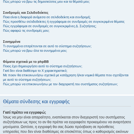
Πώς μπορώ να βρω τις δημοσιεύσεις μου και τα θέματά μου;
Συνδρομές και Σελιδοδείκτες
Ποια είναι η διαφορά ανάμεσα σε σελιδοδείκτη και συνδρομή;
Πώς προσθέτω σελιδοδείκτες ή εγγράφομαι σε συνδρομές σε συγκεκριμένα θέματα;
Πώς εγγράφομαι σε συνδρομές σε συγκεκριμένες Δ. Συζητήσεις;
Πώς αφαιρώ τις συνδρομές μου;
Συνημμένα
Τι συνημμένα επιτρέπονται σε αυτό το σύστημα συζητήσεων;
Πώς μπορώ να βρω όλα τα συνημμένα μου;
Θέματα σχετικά με το phpBB
Ποιος έχει δημιουργήσει αυτό το σύστημα συζητήσεων;
Γιατί δεν είναι διαθέσιμο το Χ χαρακτηριστικό;
Με ποιον θα επικοινωνήσω σχετικά με κατάχρηση ή/και νομικά θέματα που σχετίζονται
με αυτό το σύστημα συζητήσεων;
Πώς μπορώ να επικοινωνήσω με τον διαχειριστή του συστήματος συζητήσεων;
Θέματα σύνδεσης και εγγραφής
Γιατί πρέπει να εγγραφώ;
Ίσως να μην είναι απαραίτητο, εναπόκειται στον διαχειριστή του συστήματος
συζητήσεων ως προς το αν θα πρέπει να εγγραφείτε προκειμένου να αναρτήσετε
μηνύματα. Ωστόσο, η εγγραφή θα σας δώσει πρόσβαση σε πρόσθετες
υπηρεσίες που δεν είναι διαθέσιμες σε επισκέπτες όπως ο καθορισμός εικόνων