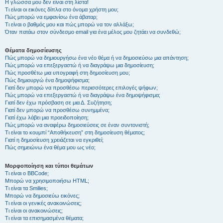
Η γλώσσα μου δεν είναι στη λίστα!
Τι είναι οι εικόνες δίπλα στο όνομα χρήστη μου;
Πώς μπορώ να εμφανίσω ένα άβαταρ;
Τι είναι ο βαθμός μου και πώς μπορώ να τον αλλάξω;
Όταν πατάω στον σύνδεσμο email για ένα μέλος μου ζητάει να συνδεθώ;
Θέματα δημοσίευσης
Πώς μπορώ να δημιουργήσω ένα νέο θέμα ή να δημοσιεύσω μια απάντηση;
Πώς μπορώ να επεξεργαστώ ή να διαγράψω μια δημοσίευση;
Πώς προσθέτω μια υπογραφή στη δημοσίευση μου;
Πώς δημιουργώ ένα δημοψήφισμα;
Γιατί δεν μπορώ να προσθέσω περισσότερες επιλογές ψήφων;
Πώς μπορώ να επεξεργαστώ ή να διαγράψω ένα δημοψήφισμα;
Γιατί δεν έχω πρόσβαση σε μια Δ. Συζήτηση;
Γιατί δεν μπορώ να προσθέσω συνημμένα;
Γιατί έχω λάβει μια προειδοποίηση;
Πώς μπορώ να αναφέρω δημοσιεύσεις σε έναν συντονιστή;
Τι είναι το κουμπί “Αποθήκευση” στη δημοσίευση θέματος;
Γιατί η δημοσίευση χρειάζεται να εγκριθεί;
Πώς σημειώνω ένα θέμα μου ως νέο;
Μορφοποίηση και τύποι θεμάτων
Τι είναι ο BBCode;
Μπορώ να χρησιμοποιήσω HTML;
Τι είναι τα Smilies;
Μπορώ να δημοσιεύω εικόνες;
Τι είναι οι γενικές ανακοινώσεις;
Τι είναι οι ανακοινώσεις;
Τι είναι τα επισημασμένα θέματα;