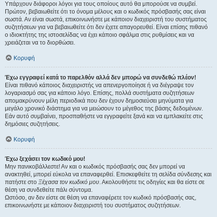
Υπάρχουν διάφοροι λόγοι για τους οποίους αυτό θα μπορούσε να συμβεί.
Πρώτον, βεβαιωθείτε ότι το όνομα μέλους και ο κωδικός πρόσβασής σας είναι
σωστά. Αν είναι σωστά, επικοινωνήστε με κάποιον διαχειριστή του συστήματος
συζητήσεων για να βεβαιωθείτε ότι δεν έχετε απαγορευθεί. Είναι επίσης πιθανό
ο ιδιοκτήτης της ιστοσελίδας να έχει κάποιο σφάλμα στις ρυθμίσεις και να
χρειάζεται να το διορθώσει.
Κορυφή
Έχω εγγραφεί κατά το παρελθόν αλλά δεν μπορώ να συνδεθώ πλέον!
Είναι πιθανό κάποιος διαχειριστής να απενεργοποίησε ή να διέγραψε τον
λογαριασμό σας για κάποιο λόγο. Επίσης, πολλά συστήματα συζητήσεων
απομακρύνουν μέλη περιοδικά που δεν έχουν δημοσιεύσει μηνύματα για
μεγάλο χρονικό διάστημα για να μειώσουν το μέγεθος της βάσης δεδομένων.
Εάν αυτό συμβαίνει, προσπαθήστε να εγγραφείτε ξανά και να εμπλακείτε στις
δημόσιες συζητήσεις.
Κορυφή
Έχω ξεχάσει τον κωδικό μου!
Μην πανικοβάλλεστε! Αν και ο κωδικός πρόσβασής σας δεν μπορεί να
ανακτηθεί, μπορεί εύκολα να επαναφερθεί. Επισκεφθείτε τη σελίδα σύνδεσης και
πατήστε στο
Ξέχασα τον κωδικό μου
. Ακολουθήστε τις οδηγίες και θα είστε σε
θέση να συνδεθείτε πάλι σύντομα.
Ωστόσο, αν δεν είστε σε θέση να επαναφέρετε τον κωδικό πρόσβασής σας,
επικοινωνήστε με κάποιον διαχειριστή του συστήματος συζητήσεων.