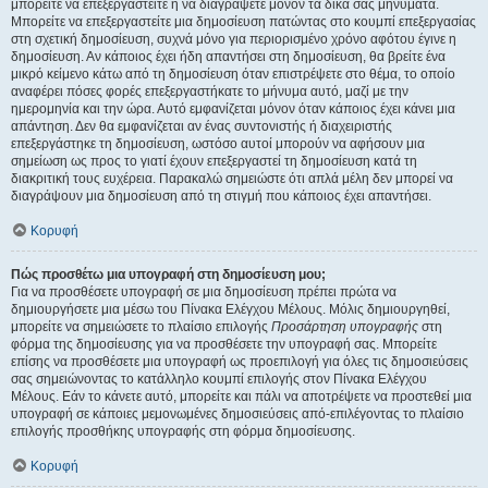
μπορείτε να επεξεργαστείτε ή να διαγράψετε μόνον τα δικά σας μηνύματα.
Μπορείτε να επεξεργαστείτε μια δημοσίευση πατώντας στο κουμπί επεξεργασίας
στη σχετική δημοσίευση, συχνά μόνο για περιορισμένο χρόνο αφότου έγινε η
δημοσίευση. Αν κάποιος έχει ήδη απαντήσει στη δημοσίευση, θα βρείτε ένα
μικρό κείμενο κάτω από τη δημοσίευση όταν επιστρέψετε στο θέμα, το οποίο
αναφέρει πόσες φορές επεξεργαστήκατε το μήνυμα αυτό, μαζί με την
ημερομηνία και την ώρα. Αυτό εμφανίζεται μόνον όταν κάποιος έχει κάνει μια
απάντηση. Δεν θα εμφανίζεται αν ένας συντονιστής ή διαχειριστής
επεξεργάστηκε τη δημοσίευση, ωστόσο αυτοί μπορούν να αφήσουν μια
σημείωση ως προς το γιατί έχουν επεξεργαστεί τη δημοσίευση κατά τη
διακριτική τους ευχέρεια. Παρακαλώ σημειώστε ότι απλά μέλη δεν μπορεί να
διαγράψουν μια δημοσίευση από τη στιγμή που κάποιος έχει απαντήσει.
Κορυφή
Πώς προσθέτω μια υπογραφή στη δημοσίευση μου;
Για να προσθέσετε υπογραφή σε μια δημοσίευση πρέπει πρώτα να
δημιουργήσετε μια μέσω του Πίνακα Ελέγχου Μέλους. Μόλις δημιουργηθεί,
μπορείτε να σημειώσετε το πλαίσιο επιλογής
Προσάρτηση υπογραφής
στη
φόρμα της δημοσίευσης για να προσθέσετε την υπογραφή σας. Μπορείτε
επίσης να προσθέσετε μια υπογραφή ως προεπιλογή για όλες τις δημοσιεύσεις
σας σημειώνοντας το κατάλληλο κουμπί επιλογής στον Πίνακα Ελέγχου
Μέλους. Εάν το κάνετε αυτό, μπορείτε και πάλι να αποτρέψετε να προστεθεί μια
υπογραφή σε κάποιες μεμονωμένες δημοσιεύσεις από-επιλέγοντας το πλαίσιο
επιλογής προσθήκης υπογραφής στη φόρμα δημοσίευσης.
Κορυφή