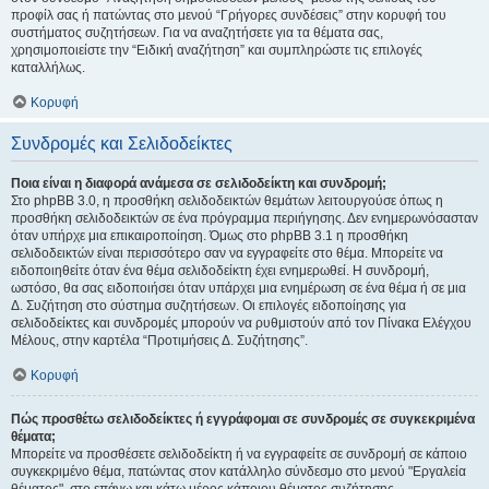
προφίλ σας ή πατώντας στο μενού “Γρήγορες συνδέσεις” στην κορυφή του
συστήματος συζητήσεων. Για να αναζητήσετε για τα θέματα σας,
χρησιμοποιείστε την “Ειδική αναζήτηση” και συμπληρώστε τις επιλογές
καταλλήλως.
Κορυφή
Συνδρομές και Σελιδοδείκτες
Ποια είναι η διαφορά ανάμεσα σε σελιδοδείκτη και συνδρομή;
Στο phpBB 3.0, η προσθήκη σελιδοδεικτών θεμάτων λειτουργούσε όπως η
προσθήκη σελιδοδεικτών σε ένα πρόγραμμα περιήγησης. Δεν ενημερωνόσασταν
όταν υπήρχε μια επικαιροποίηση. Όμως στο phpBB 3.1 η προσθήκη
σελιδοδεικτών είναι περισσότερο σαν να εγγραφείτε στο θέμα. Μπορείτε να
ειδοποιηθείτε όταν ένα θέμα σελιδοδείκτη έχει ενημερωθεί. Η συνδρομή,
ωστόσο, θα σας ειδοποιήσει όταν υπάρχει μια ενημέρωση σε ένα θέμα ή σε μια
Δ. Συζήτηση στο σύστημα συζητήσεων. Οι επιλογές ειδοποίησης για
σελιδοδείκτες και συνδρομές μπορούν να ρυθμιστούν από τον Πίνακα Ελέγχου
Μέλους, στην καρτέλα “Προτιμήσεις Δ. Συζήτησης”.
Κορυφή
Πώς προσθέτω σελιδοδείκτες ή εγγράφομαι σε συνδρομές σε συγκεκριμένα
θέματα;
Μπορείτε να προσθέσετε σελιδοδείκτη ή να εγγραφείτε σε συνδρομή σε κάποιο
συγκεκριμένο θέμα, πατώντας στον κατάλληλο σύνδεσμο στο μενού "Εργαλεία