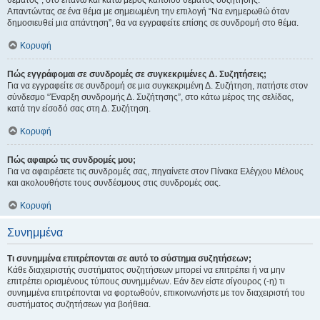
θέματος", στο επάνω και κάτω μέρος κάποιου θέματος συζήτησης.
Απαντώντας σε ένα θέμα με σημειωμένη την επιλογή “Να ενημερωθώ όταν
δημοσιευθεί μια απάντηση”, θα να εγγραφείτε επίσης σε συνδρομή στο θέμα.
Κορυφή
Πώς εγγράφομαι σε συνδρομές σε συγκεκριμένες Δ. Συζητήσεις;
Για να εγγραφείτε σε συνδρομή σε μια συγκεκριμένη Δ. Συζήτηση, πατήστε στον
σύνδεσμο “Έναρξη συνδρομής Δ. Συζήτησης”, στο κάτω μέρος της σελίδας,
κατά την είσοδό σας στη Δ. Συζήτηση.
Κορυφή
Πώς αφαιρώ τις συνδρομές μου;
Για να αφαιρέσετε τις συνδρομές σας, πηγαίνετε στον Πίνακα Ελέγχου Μέλους
και ακολουθήστε τους συνδέσμους στις συνδρομές σας.
Κορυφή
Συνημμένα
Τι συνημμένα επιτρέπονται σε αυτό το σύστημα συζητήσεων;
Κάθε διαχειριστής συστήματος συζητήσεων μπορεί να επιτρέπει ή να μην
επιτρέπει ορισμένους τύπους συνημμένων. Εάν δεν είστε σίγουρος (-η) τι
συνημμένα επιτρέπονται να φορτωθούν, επικοινωνήστε με τον διαχειριστή του
συστήματος συζητήσεων για βοήθεια.