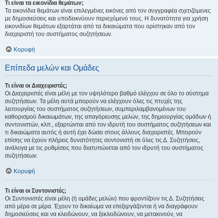
Τι είναι τα εικονίδια θεμάτων;
Τα εικονίδια θεμάτων είναι επιλεγμένες εικόνες από τον συγγραφέα σχετιζόμενες
με δημοσιεύσεις και υποδεικνύουν περιεχόμενό τους. Η δυνατότητα για χρήση
εικονιδίων θεμάτων εξαρτάται από τα δικαιώματα που ορίστηκαν από τον
διαχειριστή του συστήματος συζητήσεων.
Κορυφή
Επίπεδα μελών και Ομάδες
Τι είναι οι Διαχειριστές;
Οι Διαχειριστές είναι μέλη με τον υψηλότερο βαθμό ελέγχου σε όλο το σύστημα
συζητήσεων. Τα μέλη αυτά μπορούν να ελέγχουν όλες τις πτυχές της
λειτουργίας του συστήματος συζητήσεων, συμπεριλαμβανομένων του
καθορισμού δικαιωμάτων, της απαγόρευσης μελών, της δημιουργίας ομάδων ή
συντονιστών, κλπ., εξαρτώνται από τον ιδρυτή του συστήματος συζητήσεων και
τι δικαιώματα αυτός ή αυτή έχει δώσει στους άλλους διαχειριστές. Μπορούν
επίσης να έχουν πλήρεις δυνατότητες συντονιστή σε όλες τις Δ. Συζητήσεις,
ανάλογα με τις ρυθμίσεις που διατυπώνεται από τον ιδρυτή του συστήματος
συζητήσεων.
Κορυφή
Τι είναι οι Συντονιστές;
Οι Συντονιστές είναι μέλη (ή ομάδες μελών) που φροντίζουν τις Δ. Συζητήσεις
από μέρα σε μέρα. Έχουν το δικαίωμα να επεξεργάζονται ή να διαγράφουν
δημοσιεύσεις και να κλειδώνουν, να ξεκλειδώνουν, να μετακινούν, να