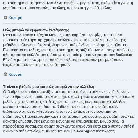
στο σύστημα συζητήσεων. Μια άλλη, συνήθως μεγαλύτερη, εικόνα είναι γνωστή
ως άβαταρ και είναι γενικώς μοναδική, προσωπική για κάθε μέλος.
Κορυφή
Πώς μπορώ να εμφανίσω ένα άβαταρ;
Μέσα στον Πίνακα Ελέγχου Μέλους, στην καρτέλα “Προφίλ”, μπορείτε να
προσθέσετε ένα άβαταρ, χρησιμοποιώντας μια από τις ακόλουθες τέσσερις
μεθόδους: Gravatar, Γκαλερί, Φόρτωση από σύνδεσμο ή Φόρτωση άβαταρ.
Εναπόκειται στον διαχειριστή του συστήματος συζητήσεων να ενεργοποιήσει τα
άβαταρ και να επιλέξει τον τρόπο με τον οποίο μπορεί να καταστούν διαθέσιμα.
Εάν δεν μπορείτε να χρησιμοποιήσετε άβαταρ, επικοινωνήστε με κάποιον
διαχειριστή του συστήματος συζητήσεων.
Κορυφή
Τι είναι ο βαθμός μου και πώς μπορώ να τον αλλάξω;
Οι βαθμοί, οι οποίοι εμφανίζονται κάτω από το όνομα μέλους σας, δηλώνουν
τον αριθμό των δημοσιεύσεων που έχετε κάνει ή είναι αναγνωριστικό ορισμένων
μελών, π.χ. συντονιστές και διαχειριστές. Γενικώς, δεν μπορείτε να αλλάξετε
άμεσα το κείμενο οποιουδήποτε βαθμού του συστήματος συζητήσεων
δεδομένου ότι αυτό καθορίζεται από τον διαχειριστή του συστήματος
συζητήσεων. Παρακαλώ μην κάνετε κατάχρηση του συστήματος συζητήσεων με
άσκοπες δημοσιεύσεις μόνο και μόνο για να ανεβάσετε τον βαθμό σας. Τα
περισσότερα συστήματα συζητήσεων δεν το ανέχονται αυτό και ο συντονιστής ή
ο διαχειριστής απλώς θα μειώσει τον αριθμό των δημοσιεύσεων σας.