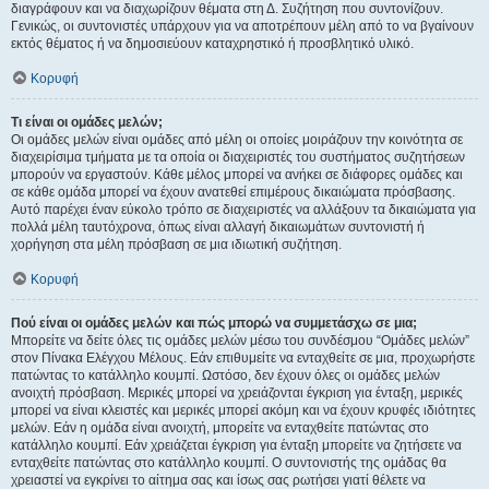
διαγράφουν και να διαχωρίζουν θέματα στη Δ. Συζήτηση που συντονίζουν.
Γενικώς, οι συντονιστές υπάρχουν για να αποτρέπουν μέλη από το να βγαίνουν
εκτός θέματος ή να δημοσιεύουν καταχρηστικό ή προσβλητικό υλικό.
Κορυφή
Τι είναι οι ομάδες μελών;
Οι ομάδες μελών είναι ομάδες από μέλη οι οποίες μοιράζουν την κοινότητα σε
διαχειρίσιμα τμήματα με τα οποία οι διαχειριστές του συστήματος συζητήσεων
μπορούν να εργαστούν. Κάθε μέλος μπορεί να ανήκει σε διάφορες ομάδες και
σε κάθε ομάδα μπορεί να έχουν ανατεθεί επιμέρους δικαιώματα πρόσβασης.
Αυτό παρέχει έναν εύκολο τρόπο σε διαχειριστές να αλλάξουν τα δικαιώματα για
πολλά μέλη ταυτόχρονα, όπως είναι αλλαγή δικαιωμάτων συντονιστή ή
χορήγηση στα μέλη πρόσβαση σε μια ιδιωτική συζήτηση.
Κορυφή
Πού είναι οι ομάδες μελών και πώς μπορώ να συμμετάσχω σε μια;
Μπορείτε να δείτε όλες τις ομάδες μελών μέσω του συνδέσμου “Ομάδες μελών”
στον Πίνακα Ελέγχου Μέλους. Εάν επιθυμείτε να ενταχθείτε σε μια, προχωρήστε
πατώντας το κατάλληλο κουμπί. Ωστόσο, δεν έχουν όλες οι ομάδες μελών
ανοιχτή πρόσβαση. Μερικές μπορεί να χρειάζονται έγκριση για ένταξη, μερικές
μπορεί να είναι κλειστές και μερικές μπορεί ακόμη και να έχουν κρυφές ιδιότητες
μελών. Εάν η ομάδα είναι ανοιχτή, μπορείτε να ενταχθείτε πατώντας στο
κατάλληλο κουμπί. Εάν χρειάζεται έγκριση για ένταξη μπορείτε να ζητήσετε να
ενταχθείτε πατώντας στο κατάλληλο κουμπί. Ο συντονιστής της ομάδας θα
χρειαστεί να εγκρίνει το αίτημα σας και ίσως σας ρωτήσει γιατί θέλετε να