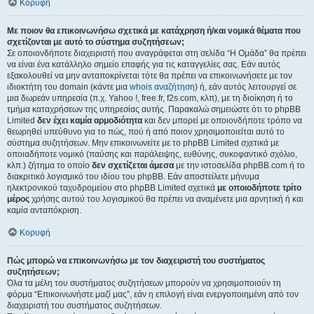
Κορυφή
Με ποιον θα επικοινωνήσω σχετικά με κατάχρηση ή/και νομικά θέματα που
σχετίζονται με αυτό το σύστημα συζητήσεων;
Σε οποιονδήποτε διαχειριστή που αναγράφεται στη σελίδα “Η Ομάδα” θα πρέπει
να είναι ένα κατάλληλο σημείο επαφής για τις καταγγελίες σας. Εάν αυτός
εξακολουθεί να μην ανταποκρίνεται τότε θα πρέπει να επικοινωνήσετε με τον
ιδιοκτήτη του domain (κάντε μια
whois αναζήτηση
) ή, εάν αυτός λειτουργεί σε
μια δωρεάν υπηρεσία (π.χ. Yahoo !, free.fr, f2s.com, κλπ), με τη διοίκηση ή το
τμήμα καταχρήσεων της υπηρεσίας αυτής. Παρακαλώ σημειώστε ότι το phpBB
Limited
δεν έχει καμία αρμοδιότητα
και δεν μπορεί με οποιονδήποτε τρόπο να
θεωρηθεί υπεύθυνο για το πώς, πού ή από ποιον χρησιμοποιείται αυτό το
σύστημα συζητήσεων. Μην επικοινωνείτε με το phpBB Limited σχετικά με
οποιαδήποτε νομικό (παύσης και παράλειψης, ευθύνης, συκοφαντικό σχόλιο,
κλπ.) ζήτημα το οποίο
δεν σχετίζεται άμεσα
με την ιστοσελίδα phpBB.com ή το
διακριτικό λογισμικό του ιδίου του phpBB. Εάν αποστείλετε μήνυμα
ηλεκτρονικού ταχυδρομείου στο phpBB Limited σχετικά
με οποιοδήποτε τρίτο
μέρος
χρήσης αυτού του λογισμικού θα πρέπει να αναμένετε μια αρνητική ή και
καμία ανταπόκριση.
Κορυφή
Πώς μπορώ να επικοινωνήσω με τον διαχειριστή του συστήματος
συζητήσεων;
Όλα τα μέλη του συστήματος συζητήσεων μπορούν να χρησιμοποιούν τη
φόρμα “Επικοινωνήστε μαζί μας”, εάν η επιλογή είναι ενεργοποιημένη από τον
διαχειριστή του συστήματος συζητήσεων.