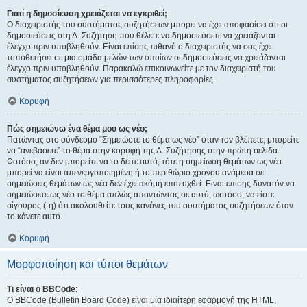
Γιατί η δημοσίευση χρειάζεται να εγκριθεί;
Ο διαχειριστής του συστήματος συζητήσεων μπορεί να έχει αποφασίσει ότι οι
δημοσιεύσεις στη Δ. Συζήτηση που θέλετε να δημοσιεύσετε να χρειάζονται
έλεγχο πριν υποβληθούν. Είναι επίσης πιθανό ο διαχειριστής να σας έχει
τοποθετήσει σε μια ομάδα μελών των οποίων οι δημοσιεύσεις να χρειάζονται
έλεγχο πριν υποβληθούν. Παρακαλώ επικοινωνείτε με τον διαχειριστή του
συστήματος συζητήσεων για περισσότερες πληροφορίες.
Κορυφή
Πώς σημειώνω ένα θέμα μου ως νέο;
Πατώντας στο σύνδεσμο “Σημειώστε το θέμα ως νέο” όταν τον βλέπετε, μπορείτε
να “ανεβάσετε” το θέμα στην κορυφή της Δ. Συζήτησης στην πρώτη σελίδα.
Ωστόσο, αν δεν μπορείτε να το δείτε αυτό, τότε η σημείωση θεμάτων ως νέα
μπορεί να είναι απενεργοποιημένη ή το περιθώριο χρόνου ανάμεσα σε
σημειώσεις θεμάτων ως νέα δεν έχει ακόμη επιτευχθεί. Είναι επίσης δυνατόν να
σημειώσετε ως νέο το θέμα απλώς απαντώντας σε αυτό, ωστόσο, να είστε
σίγουρος (-η) ότι ακολουθείτε τους κανόνες του συστήματος συζητήσεων όταν
το κάνετε αυτό.
Κορυφή
Μορφοποίηση και τύποι θεμάτων
Τι είναι ο BBCode;
Ο BBCode (Bulletin Board Code) είναι μία ιδιαίτερη εφαρμογή της HTML,