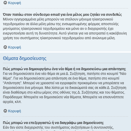
Κορυφή
Όταν πατάω στον σύνδεσμο email για ένα μέλος μου ζητάει να συνδεθώ;
Μόνον εγγεγραμμένα μέλη μπορούν να στείλουν μήνυμα ηλεκτρονικού
ταχυδρομείου σε άλλα μέλη μέσω της ενσωματωμένης φόρμας αποστολής
μηνύματος ηλεκτρονικού ταχυδρομείου και μόνο αν ο διαχειριστής έχει
ενεργοποιήσει αυτή τη δυνατότητα. Αυτό γίνεται για να αποτραπεί η κακόβουλη
χρήση του συστήματος ηλεκτρονικού ταχυδρομείου από ανώνυμα μέλη.
Κορυφή
Θέματα δημοσίευσης
Πώς μπορώ να δημιουργήσω ένα νέο θέμα ή να δημοσιεύσω μια απάντηση;
Για να δημοσιεύσετε ένα νέο θέμα σε μια Δ. Συζήτηση, πατήστε στο κουμπί “Νέο
θέμα”. Για να δημοσιεύσετε μια απάντηση σε ένα θέμα, πατήστε στο κουμπί
“Απάντηση”. Μπορεί να χρειαστεί να εγγραφείτε προκειμένου να μπορέσετε να
δημοσιεύσετε ένα μήνυμα. Μια λίστα με τα δικαιώματά σας σε κάθε Δ. Συζήτηση
είναι διαθέσιμη στο κάτω μέρος στις οθόνες της Δ. Συζήτησης και του θέματος.
Παράδειγμα: Μπορείτε να δημοσιεύετε νέα θέματα, Μπορείτε να επισυνάπτετε
αρχεία, κλπ.
Κορυφή
Πώς μπορώ να επεξεργαστώ ή να διαγράψω μια δημοσίευση;
Εάν δεν είστε διαχειριστής του συστήματος συζητήσεων ή συντονιστής,