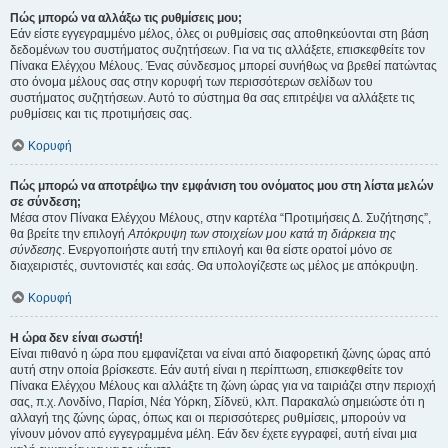
Πώς μπορώ να αλλάξω τις ρυθμίσεις μου;
Εάν είστε εγγεγραμμένο μέλος, όλες οι ρυθμίσεις σας αποθηκεύονται στη βάση
δεδομένων του συστήματος συζητήσεων. Για να τις αλλάξετε, επισκεφθείτε τον
Πίνακα Ελέγχου Μέλους. Ένας σύνδεσμος μπορεί συνήθως να βρεθεί πατώντας
στο όνομα μέλους σας στην κορυφή των περισσότερων σελίδων του
συστήματος συζητήσεων. Αυτό το σύστημα θα σας επιτρέψει να αλλάξετε τις
ρυθμίσεις και τις προτιμήσεις σας.
Κορυφή
Πώς μπορώ να αποτρέψω την εμφάνιση του ονόματος μου στη λίστα μελών
σε σύνδεση;
Μέσα στον Πίνακα Ελέγχου Μέλους, στην καρτέλα “Προτιμήσεις Δ. Συζήτησης”,
θα βρείτε την επιλογή
Απόκρυψη των στοιχείων μου κατά τη διάρκεια της
σύνδεσης
. Ενεργοποιήστε αυτή την επιλογή και θα είστε ορατοί μόνο σε
διαχειριστές, συντονιστές και εσάς. Θα υπολογίζεστε ως μέλος με απόκρυψη.
Κορυφή
Η ώρα δεν είναι σωστή!
Είναι πιθανό η ώρα που εμφανίζεται να είναι από διαφορετική ζώνης ώρας από
αυτή στην οποία βρίσκεστε. Εάν αυτή είναι η περίπτωση, επισκεφθείτε τον
Πίνακα Ελέγχου Μέλους και αλλάξτε τη ζώνη ώρας για να ταιριάζει στην περιοχή
σας, π.χ. Λονδίνο, Παρίσι, Νέα Υόρκη, Σίδνεϋ, κλπ. Παρακαλώ σημειώστε ότι η
αλλαγή της ζώνης ώρας, όπως και οι περισσότερες ρυθμίσεις, μπορούν να
γίνουν μόνον από εγγεγραμμένα μέλη. Εάν δεν έχετε εγγραφεί, αυτή είναι μια