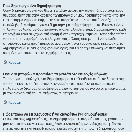
Πώς δημιουργώ ένα δημοψήφισμα;
Όταν δημοσιεύετε ένα νέο θέμα ή επεξεργάζεστε την πρώτη δημοσίευση ενός
θέματος, πατήστε στην καρτέλα “Δημιουργία δημοψηφίσματος” κάτω από την
κύρια φόρμα δημοσίευσης. Εάν δεν μπορείτε να το δείτε αυτό, δεν έχετε τα
κατάλληλα δικαιώματα για να δημιουργήσετε δημοψηφίσματα. Εισάγετε έναν
τίτλο και τουλάχιστον δύο επιλογές στα κατάλληλα πεδία, διασφαλίζοντας κάθε
επιλογή να είναι σε ξεχωριστή γραμμή στην περιοχή κειμένου. Μπορείτε επίσης
να ορίσετε τον αριθμό των επιλογών ενός μέλους που μπορεί να επιλέξει
ψηφίζοντας κάτω από “Επιλογές ανά μέλος”, ένα χρονικό όριο ημερών για το
δημοψήφισμα, (0 για χωρίς χρονικό όριο) και τέλος την επιλογή να επιτρέψετε
στα μέλη να τροποποιούν τις ψήφους τους.
Κορυφή
Γιατί δεν μπορώ να προσθέσω περισσότερες επιλογές ψήφων;
Το όριο για τις επιλογές στα δημοψηφίσματα καθορίζεται από τον διαχειριστή
του συστήματος συζητήσεων. Εάν νομίζετε ότι χρειάζονται περισσότερες
επιλογές στο δικό σας δημοψήφισμα από το επιτρεπόμενο όριο, επικοινωνείτε
με τον διαχειριστή του συστήματος συζητήσεων.
Κορυφή
Πώς μπορώ να επεξεργαστώ ή να διαγράψω ένα δημοψήφισμα;
Όπως και στις δημοσιεύσεις, τα δημοψηφίσματα μπορούν να επεξεργαστούν
μόνον από τον συγγραφέα τους, έναν συντονιστή ή έναν διαχειριστή. Για να
επεξεργαστείτε ένα δημοψήφισμα, επεξεργαστείτε την πρώτη δημοσίευση στο