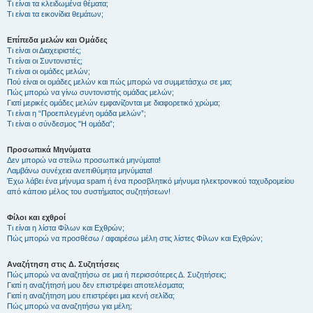
Τι είναι τα κλειδωμένα θέματα;
Τι είναι τα εικονίδια θεμάτων;
Επίπεδα μελών και Ομάδες
Τι είναι οι Διαχειριστές;
Τι είναι οι Συντονιστές;
Τι είναι οι ομάδες μελών;
Πού είναι οι ομάδες μελών και πώς μπορώ να συμμετάσχω σε μια;
Πώς μπορώ να γίνω συντονιστής ομάδας μελών;
Γιατί μερικές ομάδες μελών εμφανίζονται με διαφορετικό χρώμα;
Τι είναι η “Προεπιλεγμένη ομάδα μελών”;
Τι είναι ο σύνδεσμος "Η ομάδα”;
Προσωπικά Μηνύματα
Δεν μπορώ να στείλω προσωπικά μηνύματα!
Λαμβάνω συνέχεια ανεπιθύμητα μηνύματα!
Έχω λάβει ένα μήνυμα spam ή ένα προσβλητικό μήνυμα ηλεκτρονικού ταχυδρομείου
από κάποιο μέλος του συστήματος συζητήσεων!
Φίλοι και εχθροί
Τι είναι η λίστα Φίλων και Εχθρών;
Πώς μπορώ να προσθέσω / αφαιρέσω μέλη στις λίστες Φίλων και Εχθρών;
Αναζήτηση στις Δ. Συζητήσεις
Πώς μπορώ να αναζητήσω σε μια ή περισσότερες Δ. Συζητήσεις;
Γιατί η αναζήτησή μου δεν επιστρέφει αποτελέσματα;
Γιατί η αναζήτηση μου επιστρέφει μια κενή σελίδα;
Πώς μπορώ να αναζητήσω για μέλη;