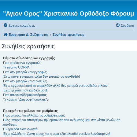
"Αγιον Ορος" Χριστιανικό Ορθόδοξο Φόρουμ
Συχνές ερωτήσεις
Σύνδεση
Ευρετήριο Δ. Συζήτησης
Συνήθεις ερωτήσεις
Συνήθεις ερωτήσεις
Θέματα σύνδεσης και εγγραφής
Γιατί πρέπει να εγγραφώ;
Τι είναι το COPPA;
Γιατί δεν μπορώ να εγγραφώ;
Έχω κάνει εγγραφή, αλλά δεν μπορώ να συνδεθώ!
Γιατί δεν μπορώ να συνδεθώ;
Έχω εγγραφεί κατά το παρελθόν αλλά δεν μπορώ να συνδεθώ πλέον!
Έχω ξεχάσει τον κωδικό μου!
Γιατί αποσυνδέομαι αυτόματα;
Τι κάνει η “Διαγραφή cookies”;
Προτιμήσεις μέλους και ρυθμίσεις
Πώς μπορώ να αλλάξω τις ρυθμίσεις μου;
Πώς μπορώ να αποτρέψω την εμφάνιση του ονόματος μου στη λίστα μελών σε
σύνδεση;
Η ώρα δεν είναι σωστή!
Έχω αλλάξει τη ζώνη ώρας και η ώρα εξακολουθεί να είναι λανθασμένη!