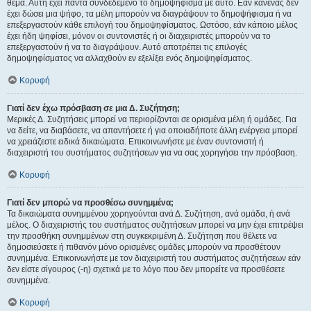
θέμα. Αυτή έχει πάντα συνδεδεμένο το δημοψήφισμα με αυτό. Εάν κανένας δεν
έχει δώσει μια ψήφο, τα μέλη μπορούν να διαγράψουν το δημοψήφισμα ή να
επεξεργαστούν κάθε επιλογή του δημοψηφίσματος. Ωστόσο, εάν κάποιο μέλος
έχει ήδη ψηφίσει, μόνον οι συντονιστές ή οι διαχειριστές μπορούν να το
επεξεργαστούν ή να το διαγράψουν. Αυτό αποτρέπει τις επιλογές
δημοψηφίσματος να αλλαχθούν εν εξελίξει ενός δημοψηφίσματος.
Κορυφή
Γιατί δεν έχω πρόσβαση σε μια Δ. Συζήτηση;
Μερικές Δ. Συζητήσεις μπορεί να περιορίζονται σε ορισμένα μέλη ή ομάδες. Για
να δείτε, να διαβάσετε, να απαντήσετε ή για οποιαδήποτε άλλη ενέργεια μπορεί
να χρειάζεστε ειδικά δικαιώματα. Επικοινωνήστε με έναν συντονιστή ή
διαχειριστή του συστήματος συζητήσεων για να σας χορηγήσει την πρόσβαση.
Κορυφή
Γιατί δεν μπορώ να προσθέσω συνημμένα;
Τα δικαιώματα συνημμένου χορηγούνται ανά Δ. Συζήτηση, ανά ομάδα, ή ανά
μέλος. Ο διαχειριστής του συστήματος συζητήσεων μπορεί να μην έχει επιτρέψει
την προσθήκη συνημμένων στη συγκεκριμένη Δ. Συζήτηση που θέλετε να
δημοσιεύσετε ή πιθανόν μόνο ορισμένες ομάδες μπορούν να προσθέτουν
συνημμένα. Επικοινωνήστε με τον διαχειριστή του συστήματος συζητήσεων εάν
δεν είστε σίγουρος (-η) σχετικά με το λόγο που δεν μπορείτε να προσθέσετε
συνημμένα.
Κορυφή