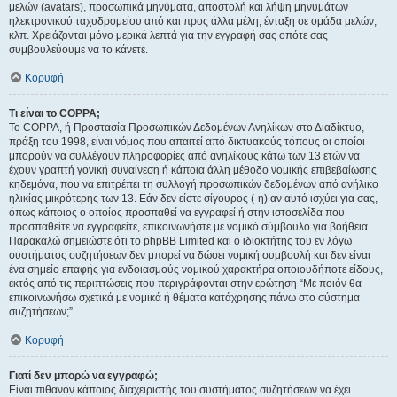
μελών (avatars), προσωπικά μηνύματα, αποστολή και λήψη μηνυμάτων
ηλεκτρονικού ταχυδρομείου από και προς άλλα μέλη, ένταξη σε ομάδα μελών,
κλπ. Χρειάζονται μόνο μερικά λεπτά για την εγγραφή σας οπότε σας
συμβουλεύουμε να το κάνετε.
Κορυφή
Τι είναι το COPPA;
Το COPPA, ή Προστασία Προσωπικών Δεδομένων Ανηλίκων στο Διαδίκτυο,
πράξη του 1998, είναι νόμος που απαιτεί από δικτυακούς τόπους οι οποίοι
μπορούν να συλλέγουν πληροφορίες από ανηλίκους κάτω των 13 ετών να
έχουν γραπτή γονική συναίνεση ή κάποια άλλη μέθοδο νομικής επιβεβαίωσης
κηδεμόνα, που να επιτρέπει τη συλλογή προσωπικών δεδομένων από ανήλικο
ηλικίας μικρότερης των 13. Εάν δεν είστε σίγουρος (-η) αν αυτό ισχύει για σας,
όπως κάποιος ο οποίος προσπαθεί να εγγραφεί ή στην ιστοσελίδα που
προσπαθείτε να εγγραφείτε, επικοινωνήστε με νομικό σύμβουλο για βοήθεια.
Παρακαλώ σημειώστε ότι το phpBB Limited και ο ιδιοκτήτης του εν λόγω
συστήματος συζητήσεων δεν μπορεί να δώσει νομική συμβουλή και δεν είναι
ένα σημείο επαφής για ενδοιασμούς νομικού χαρακτήρα οποιουδήποτε είδους,
εκτός από τις περιπτώσεις που περιγράφονται στην ερώτηση “Με ποιόν θα
επικοινωνήσω σχετικά με νομικά ή θέματα κατάχρησης πάνω στο σύστημα
συζητήσεων;”.
Κορυφή
Γιατί δεν μπορώ να εγγραφώ;
Είναι πιθανόν κάποιος διαχειριστής του συστήματος συζητήσεων να έχει