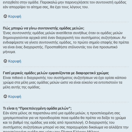
ενταχθείτε στην ομάδα. Παρακαλώ μην παρενοχλήσετε τον συντονιστή ομάδας
εάν απορρίψει το αίτημα σας, θα έχει τους λόγους του.
Κορυφή
Πώς μπορώ να γίνω συντονιστής ομάδας μελών;
Ένας συντονιστής ομάδας μελών ανατίθεται συνήθως όταν οι ομάδες μελών
δημιουργούνται αρχικά από έναν διαχειριστή του συστήματος συζητήσεων. Αν
ενδιαφέρεστε να γίνετε συντονιστής ομάδας, το πρώτο σημείο επαφής θα πρέπει
να είναι ένας διαχειριστής. Προσπαθήστε στέλνοντάς του ένα προσωπικό
μήνυμα.
Κορυφή
Γιατί μερικές ομάδες μελών εμφανίζονται με διαφορετικό χρώμα;
Είναι πιθανό ο διαχειριστής του συστήματος συζητήσεων να έχει ορίσει κάποιο
χρώμα στα μέλη μιας ομάδας μελών ώστε να είναι εύκολο να εντοπιστούν τα
μέλη αυτής της ομάδας.
Κορυφή
Τι είναι η “Προεπιλεγμένη ομάδα μελών”;
Εάν είστε μέλος σε παραπάνω από μια ομάδα μελών, η προεπιλεγμένη σας
χρησιμοποιείται για να προσδιορίσει ποια ομάδα θα πρέπει να δείξει το χρώμα
και το βαθμό της ομάδας για εσάς από προεπιλογή. Ο διαχειριστής του
συστήματος συζητήσεων μπορεί να σας παραχωρήσει δικαίωμα να αλλάξετε την