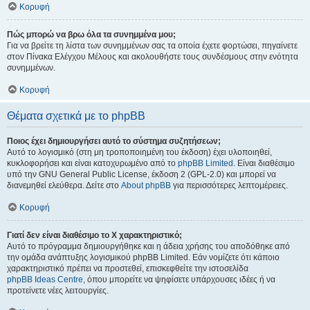
Κορυφή
Πώς μπορώ να βρω όλα τα συνημμένα μου;
Για να βρείτε τη λίστα των συνημμένων σας τα οποία έχετε φορτώσει, πηγαίνετε
στον Πίνακα Ελέγχου Μέλους και ακολουθήστε τους συνδέσμους στην ενότητα
συνημμένων.
Κορυφή
Θέματα σχετικά με το phpBB
Ποιος έχει δημιουργήσει αυτό το σύστημα συζητήσεων;
Αυτό το λογισμικό (στη μη τροποποιημένη του έκδοση) έχει υλοποιηθεί,
κυκλοφορήσει και είναι κατοχυρωμένο από το
phpBB Limited
. Είναι διαθέσιμο
υπό την GNU General Public License, έκδοση 2 (GPL-2.0) και μπορεί να
διανεμηθεί ελεύθερα. Δείτε στο
About phpBB
για περισσότερες λεπτομέρειες.
Κορυφή
Γιατί δεν είναι διαθέσιμο το Χ χαρακτηριστικό;
Αυτό το πρόγραμμα δημιουργήθηκε και η άδεια χρήσης του αποδόθηκε από
την ομάδα ανάπτυξης λογισμικού phpBB Limited. Εάν νομίζετε ότι κάποιο
χαρακτηριστικό πρέπει να προστεθεί, επισκεφθείτε την ιστοσελίδα
phpBB Ideas Centre
, όπου μπορείτε να ψηφίσετε υπάρχουσες ιδέες ή να
προτείνετε νέες λειτουργίες.