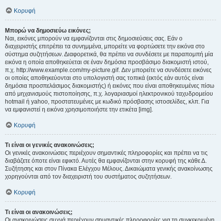
Κορυφή
Μπορώ να δημοσιεύω εικόνες;
Ναι, εικόνες μπορούν να εμφανίζονται στις δημοσιεύσεις σας. Εάν ο
διαχειριστής επιτρέπει τα συνημμένα, μπορείτε να φορτώσετε την εικόνα στο
σύστημα συζητήσεων. Διαφορετικά, θα πρέπει να συνδέσετε με παραπομπή μία
εικόνα η οποία αποθηκεύεται σε έναν δημόσια προσβάσιμο διακομιστή ιστού,
π.χ. http://www.example.com/my-picture.gif. Δεν μπορείτε να συνδέσετε εικόνες
οι οποίες αποθηκεύονται στο υπολογιστή σας τοπικά (εκτός εάν αυτός είναι
δημόσια προσπελάσιμος διακομιστής) ή εικόνες που είναι αποθηκευμένες πίσω
από μηχανισμούς πιστοποίησης, π.χ. λογαριασμοί ηλεκτρονικού ταχυδρομείου
hotmail ή yahoo, προστατευμένες με κωδικό πρόσβασης ιστοσελίδες, κλπ. Για
να εμφανιστεί η εικόνα χρησιμοποιήστε την ετικέτα [img].
Κορυφή
Τι είναι οι γενικές ανακοινώσεις;
Οι γενικές ανακοινώσεις περιέχουν σημαντικές πληροφορίες και πρέπει να τις
διαβάζετε όποτε είναι εφικτό. Αυτές θα εμφανίζονται στην κορυφή της κάθε Δ.
Συζήτησης και στον Πίνακα Ελέγχου Μέλους. Δικαιώματα γενικής ανακοίνωσης
χορηγούνται από τον διαχειριστή του συστήματος συζητήσεων.
Κορυφή
Τι είναι οι ανακοινώσεις;
Οι ανακοινώσεις συχνά περιέχουν σημαντικές πληροφορίες για τη συγκεκριμένη