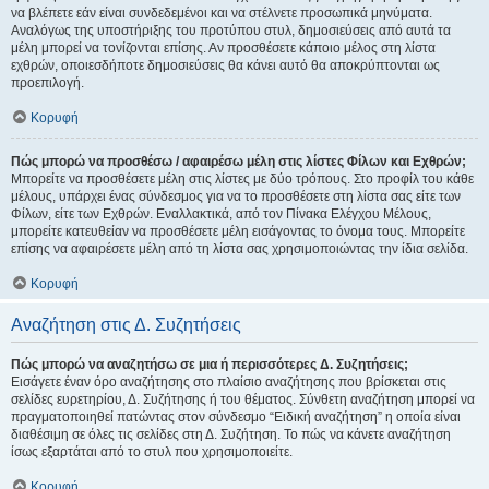
να βλέπετε εάν είναι συνδεδεμένοι και να στέλνετε προσωπικά μηνύματα.
Αναλόγως της υποστήριξης του προτύπου στυλ, δημοσιεύσεις από αυτά τα
μέλη μπορεί να τονίζονται επίσης. Αν προσθέσετε κάποιο μέλος στη λίστα
εχθρών, οποιεσδήποτε δημοσιεύσεις θα κάνει αυτό θα αποκρύπτονται ως
προεπιλογή.
Κορυφή
Πώς μπορώ να προσθέσω / αφαιρέσω μέλη στις λίστες Φίλων και Εχθρών;
Μπορείτε να προσθέσετε μέλη στις λίστες με δύο τρόπους. Στο προφίλ του κάθε
μέλους, υπάρχει ένας σύνδεσμος για να το προσθέσετε στη λίστα σας είτε των
Φίλων, είτε των Εχθρών. Εναλλακτικά, από τον Πίνακα Ελέγχου Μέλους,
μπορείτε κατευθείαν να προσθέσετε μέλη εισάγοντας το όνομα τους. Μπορείτε
επίσης να αφαιρέσετε μέλη από τη λίστα σας χρησιμοποιώντας την ίδια σελίδα.
Κορυφή
Αναζήτηση στις Δ. Συζητήσεις
Πώς μπορώ να αναζητήσω σε μια ή περισσότερες Δ. Συζητήσεις;
Εισάγετε έναν όρο αναζήτησης στο πλαίσιο αναζήτησης που βρίσκεται στις
σελίδες ευρετηρίου, Δ. Συζήτησης ή του θέματος. Σύνθετη αναζήτηση μπορεί να
πραγματοποιηθεί πατώντας στον σύνδεσμο “Ειδική αναζήτηση” η οποία είναι
διαθέσιμη σε όλες τις σελίδες στη Δ. Συζήτηση. Το πώς να κάνετε αναζήτηση
ίσως εξαρτάται από το στυλ που χρησιμοποιείτε.
Κορυφή