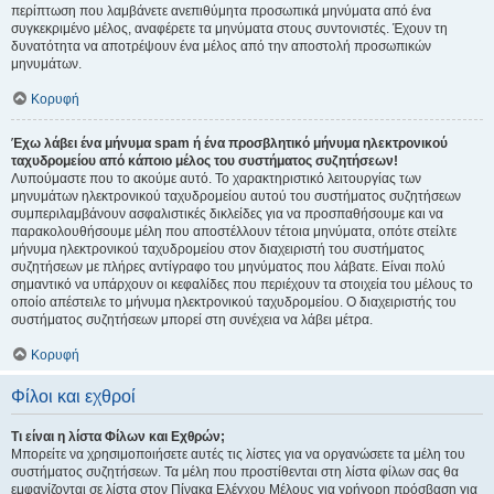
περίπτωση που λαμβάνετε ανεπιθύμητα προσωπικά μηνύματα από ένα
συγκεκριμένο μέλος, αναφέρετε τα μηνύματα στους συντονιστές. Έχουν τη
δυνατότητα να αποτρέψουν ένα μέλος από την αποστολή προσωπικών
μηνυμάτων.
Κορυφή
Έχω λάβει ένα μήνυμα spam ή ένα προσβλητικό μήνυμα ηλεκτρονικού
ταχυδρομείου από κάποιο μέλος του συστήματος συζητήσεων!
Λυπούμαστε που το ακούμε αυτό. Το χαρακτηριστικό λειτουργίας των
μηνυμάτων ηλεκτρονικού ταχυδρομείου αυτού του συστήματος συζητήσεων
συμπεριλαμβάνουν ασφαλιστικές δικλείδες για να προσπαθήσουμε και να
παρακολουθήσουμε μέλη που αποστέλλουν τέτοια μηνύματα, οπότε στείλτε
μήνυμα ηλεκτρονικού ταχυδρομείου στον διαχειριστή του συστήματος
συζητήσεων με πλήρες αντίγραφο του μηνύματος που λάβατε. Είναι πολύ
σημαντικό να υπάρχουν οι κεφαλίδες που περιέχουν τα στοιχεία του μέλους το
οποίο απέστειλε το μήνυμα ηλεκτρονικού ταχυδρομείου. Ο διαχειριστής του
συστήματος συζητήσεων μπορεί στη συνέχεια να λάβει μέτρα.
Κορυφή
Φίλοι και εχθροί
Τι είναι η λίστα Φίλων και Εχθρών;
Μπορείτε να χρησιμοποιήσετε αυτές τις λίστες για να οργανώσετε τα μέλη του
συστήματος συζητήσεων. Τα μέλη που προστίθενται στη λίστα φίλων σας θα
εμφανίζονται σε λίστα στον Πίνακα Ελέγχου Μέλους για γρήγορη πρόσβαση για