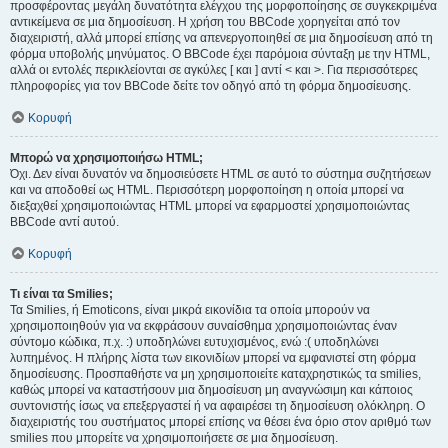
προσφέροντας μεγάλη δυνατότητα ελέγχου της μορφοποίησης σε συγκεκριμένα
αντικείμενα σε μια δημοσίευση. Η χρήση του BBCode χορηγείται από τον
διαχειριστή, αλλά μπορεί επίσης να απενεργοποιηθεί σε μια δημοσίευση από τη
φόρμα υποβολής μηνύματος. Ο BBCode έχει παρόμοια σύνταξη με την HTML,
αλλά οι εντολές περικλείονται σε αγκύλες [ και ] αντί < και >. Για περισσότερες
πληροφορίες για τον BBCode δείτε τον οδηγό από τη φόρμα δημοσίευσης.
Κορυφή
Μπορώ να χρησιμοποιήσω HTML;
Όχι. Δεν είναι δυνατόν να δημοσιεύσετε HTML σε αυτό το σύστημα συζητήσεων
και να αποδοθεί ως HTML. Περισσότερη μορφοποίηση η οποία μπορεί να
διεξαχθεί χρησιμοποιώντας HTML μπορεί να εφαρμοστεί χρησιμοποιώντας
BBCode αντί αυτού.
Κορυφή
Τι είναι τα Smilies;
Τα Smilies, ή Emoticons, είναι μικρά εικονίδια τα οποία μπορούν να
χρησιμοποιηθούν για να εκφράσουν συναίσθημα χρησιμοποιώντας έναν
σύντομο κώδικα, π.χ. :) υποδηλώνει ευτυχισμένος, ενώ :( υποδηλώνει
λυπημένος. Η πλήρης λίστα των εικονιδίων μπορεί να εμφανιστεί στη φόρμα
δημοσίευσης. Προσπαθήστε να μη χρησιμοποιείτε καταχρηστικώς τα smilies,
καθώς μπορεί να καταστήσουν μια δημοσίευση μη αναγνώσιμη και κάποιος
συντονιστής ίσως να επεξεργαστεί ή να αφαιρέσει τη δημοσίευση ολόκληρη. Ο
διαχειριστής του συστήματος μπορεί επίσης να θέσει ένα όριο στον αριθμό των
smilies που μπορείτε να χρησιμοποιήσετε σε μια δημοσίευση.