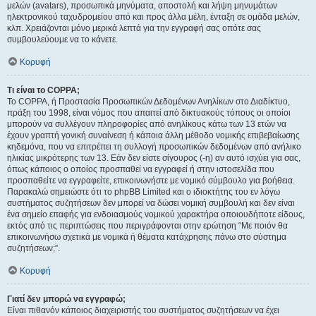
μελών (avatars), προσωπικά μηνύματα, αποστολή και λήψη μηνυμάτων
ηλεκτρονικού ταχυδρομείου από και προς άλλα μέλη, ένταξη σε ομάδα μελών,
κλπ. Χρειάζονται μόνο μερικά λεπτά για την εγγραφή σας οπότε σας
συμβουλεύουμε να το κάνετε.
Κορυφή
Τι είναι το COPPA;
Το COPPA, ή Προστασία Προσωπικών Δεδομένων Ανηλίκων στο Διαδίκτυο,
πράξη του 1998, είναι νόμος που απαιτεί από δικτυακούς τόπους οι οποίοι
μπορούν να συλλέγουν πληροφορίες από ανηλίκους κάτω των 13 ετών να
έχουν γραπτή γονική συναίνεση ή κάποια άλλη μέθοδο νομικής επιβεβαίωσης
κηδεμόνα, που να επιτρέπει τη συλλογή προσωπικών δεδομένων από ανήλικο
ηλικίας μικρότερης των 13. Εάν δεν είστε σίγουρος (-η) αν αυτό ισχύει για σας,
όπως κάποιος ο οποίος προσπαθεί να εγγραφεί ή στην ιστοσελίδα που
προσπαθείτε να εγγραφείτε, επικοινωνήστε με νομικό σύμβουλο για βοήθεια.
Παρακαλώ σημειώστε ότι το phpBB Limited και ο ιδιοκτήτης του εν λόγω
συστήματος συζητήσεων δεν μπορεί να δώσει νομική συμβουλή και δεν είναι
ένα σημείο επαφής για ενδοιασμούς νομικού χαρακτήρα οποιουδήποτε είδους,
εκτός από τις περιπτώσεις που περιγράφονται στην ερώτηση “Με ποιόν θα
επικοινωνήσω σχετικά με νομικά ή θέματα κατάχρησης πάνω στο σύστημα
συζητήσεων;”.
Κορυφή
Γιατί δεν μπορώ να εγγραφώ;
Είναι πιθανόν κάποιος διαχειριστής του συστήματος συζητήσεων να έχει