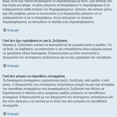
θέμα. Αυτή έχει πάντα συνδεδεμένο το δημοψήφισμα με αυτό. Εάν κανένας δεν
έχει δώσει μια ψήφο, τα μέλη μπορούν να διαγράψουν το δημοψήφισμα ή να
επεξεργαστούν κάθε επιλογή του δημοψηφίσματος. Ωστόσο, εάν κάποιο μέλος
έχει ήδη ψηφίσει, μόνον οι συντονιστές ή οι διαχειριστές μπορούν να το
επεξεργαστούν ή να το διαγράψουν. Αυτό αποτρέπει τις επιλογές
δημοψηφίσματος να αλλαχθούν εν εξελίξει ενός δημοψηφίσματος.
Κορυφή
Γιατί δεν έχω πρόσβαση σε μια Δ. Συζήτηση;
Μερικές Δ. Συζητήσεις μπορεί να περιορίζονται σε ορισμένα μέλη ή ομάδες. Για
να δείτε, να διαβάσετε, να απαντήσετε ή για οποιαδήποτε άλλη ενέργεια μπορεί
να χρειάζεστε ειδικά δικαιώματα. Επικοινωνήστε με έναν συντονιστή ή
διαχειριστή του συστήματος συζητήσεων για να σας χορηγήσει την πρόσβαση.
Κορυφή
Γιατί δεν μπορώ να προσθέσω συνημμένα;
Τα δικαιώματα συνημμένου χορηγούνται ανά Δ. Συζήτηση, ανά ομάδα, ή ανά
μέλος. Ο διαχειριστής του συστήματος συζητήσεων μπορεί να μην έχει επιτρέψει
την προσθήκη συνημμένων στη συγκεκριμένη Δ. Συζήτηση που θέλετε να
δημοσιεύσετε ή πιθανόν μόνο ορισμένες ομάδες μπορούν να προσθέτουν
συνημμένα. Επικοινωνήστε με τον διαχειριστή του συστήματος συζητήσεων εάν
δεν είστε σίγουρος (-η) σχετικά με το λόγο που δεν μπορείτε να προσθέσετε
συνημμένα.
Κορυφή