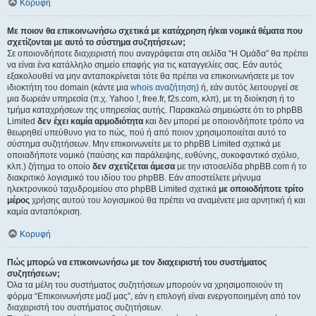
Κορυφή
Με ποιον θα επικοινωνήσω σχετικά με κατάχρηση ή/και νομικά θέματα που
σχετίζονται με αυτό το σύστημα συζητήσεων;
Σε οποιονδήποτε διαχειριστή που αναγράφεται στη σελίδα “Η Ομάδα” θα πρέπει
να είναι ένα κατάλληλο σημείο επαφής για τις καταγγελίες σας. Εάν αυτός
εξακολουθεί να μην ανταποκρίνεται τότε θα πρέπει να επικοινωνήσετε με τον
ιδιοκτήτη του domain (κάντε μια
whois αναζήτηση
) ή, εάν αυτός λειτουργεί σε
μια δωρεάν υπηρεσία (π.χ. Yahoo !, free.fr, f2s.com, κλπ), με τη διοίκηση ή το
τμήμα καταχρήσεων της υπηρεσίας αυτής. Παρακαλώ σημειώστε ότι το phpBB
Limited
δεν έχει καμία αρμοδιότητα
και δεν μπορεί με οποιονδήποτε τρόπο να
θεωρηθεί υπεύθυνο για το πώς, πού ή από ποιον χρησιμοποιείται αυτό το
σύστημα συζητήσεων. Μην επικοινωνείτε με το phpBB Limited σχετικά με
οποιαδήποτε νομικό (παύσης και παράλειψης, ευθύνης, συκοφαντικό σχόλιο,
κλπ.) ζήτημα το οποίο
δεν σχετίζεται άμεσα
με την ιστοσελίδα phpBB.com ή το
διακριτικό λογισμικό του ιδίου του phpBB. Εάν αποστείλετε μήνυμα
ηλεκτρονικού ταχυδρομείου στο phpBB Limited σχετικά
με οποιοδήποτε τρίτο
μέρος
χρήσης αυτού του λογισμικού θα πρέπει να αναμένετε μια αρνητική ή και
καμία ανταπόκριση.
Κορυφή
Πώς μπορώ να επικοινωνήσω με τον διαχειριστή του συστήματος
συζητήσεων;
Όλα τα μέλη του συστήματος συζητήσεων μπορούν να χρησιμοποιούν τη
φόρμα “Επικοινωνήστε μαζί μας”, εάν η επιλογή είναι ενεργοποιημένη από τον
διαχειριστή του συστήματος συζητήσεων.