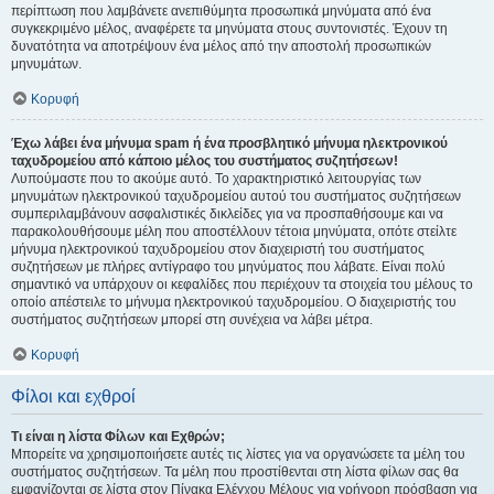
περίπτωση που λαμβάνετε ανεπιθύμητα προσωπικά μηνύματα από ένα
συγκεκριμένο μέλος, αναφέρετε τα μηνύματα στους συντονιστές. Έχουν τη
δυνατότητα να αποτρέψουν ένα μέλος από την αποστολή προσωπικών
μηνυμάτων.
Κορυφή
Έχω λάβει ένα μήνυμα spam ή ένα προσβλητικό μήνυμα ηλεκτρονικού
ταχυδρομείου από κάποιο μέλος του συστήματος συζητήσεων!
Λυπούμαστε που το ακούμε αυτό. Το χαρακτηριστικό λειτουργίας των
μηνυμάτων ηλεκτρονικού ταχυδρομείου αυτού του συστήματος συζητήσεων
συμπεριλαμβάνουν ασφαλιστικές δικλείδες για να προσπαθήσουμε και να
παρακολουθήσουμε μέλη που αποστέλλουν τέτοια μηνύματα, οπότε στείλτε
μήνυμα ηλεκτρονικού ταχυδρομείου στον διαχειριστή του συστήματος
συζητήσεων με πλήρες αντίγραφο του μηνύματος που λάβατε. Είναι πολύ
σημαντικό να υπάρχουν οι κεφαλίδες που περιέχουν τα στοιχεία του μέλους το
οποίο απέστειλε το μήνυμα ηλεκτρονικού ταχυδρομείου. Ο διαχειριστής του
συστήματος συζητήσεων μπορεί στη συνέχεια να λάβει μέτρα.
Κορυφή
Φίλοι και εχθροί
Τι είναι η λίστα Φίλων και Εχθρών;
Μπορείτε να χρησιμοποιήσετε αυτές τις λίστες για να οργανώσετε τα μέλη του
συστήματος συζητήσεων. Τα μέλη που προστίθενται στη λίστα φίλων σας θα
εμφανίζονται σε λίστα στον Πίνακα Ελέγχου Μέλους για γρήγορη πρόσβαση για