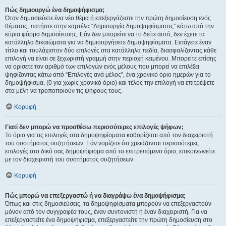
Πώς δημιουργώ ένα δημοψήφισμα;
Όταν δημοσιεύετε ένα νέο θέμα ή επεξεργάζεστε την πρώτη δημοσίευση ενός
θέματος, πατήστε στην καρτέλα “Δημιουργία δημοψηφίσματος” κάτω από την
κύρια φόρμα δημοσίευσης. Εάν δεν μπορείτε να το δείτε αυτό, δεν έχετε τα
κατάλληλα δικαιώματα για να δημιουργήσετε δημοψηφίσματα. Εισάγετε έναν
τίτλο και τουλάχιστον δύο επιλογές στα κατάλληλα πεδία, διασφαλίζοντας κάθε
επιλογή να είναι σε ξεχωριστή γραμμή στην περιοχή κειμένου. Μπορείτε επίσης
να ορίσετε τον αριθμό των επιλογών ενός μέλους που μπορεί να επιλέξει
ψηφίζοντας κάτω από “Επιλογές ανά μέλος”, ένα χρονικό όριο ημερών για το
δημοψήφισμα, (0 για χωρίς χρονικό όριο) και τέλος την επιλογή να επιτρέψετε
στα μέλη να τροποποιούν τις ψήφους τους.
Κορυφή
Γιατί δεν μπορώ να προσθέσω περισσότερες επιλογές ψήφων;
Το όριο για τις επιλογές στα δημοψηφίσματα καθορίζεται από τον διαχειριστή
του συστήματος συζητήσεων. Εάν νομίζετε ότι χρειάζονται περισσότερες
επιλογές στο δικό σας δημοψήφισμα από το επιτρεπόμενο όριο, επικοινωνείτε
με τον διαχειριστή του συστήματος συζητήσεων.
Κορυφή
Πώς μπορώ να επεξεργαστώ ή να διαγράψω ένα δημοψήφισμα;
Όπως και στις δημοσιεύσεις, τα δημοψηφίσματα μπορούν να επεξεργαστούν
μόνον από τον συγγραφέα τους, έναν συντονιστή ή έναν διαχειριστή. Για να
επεξεργαστείτε ένα δημοψήφισμα, επεξεργαστείτε την πρώτη δημοσίευση στο