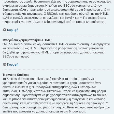
προσφέροντας μεγάλη δυνατότητα ελέγχου της μορφοποίησης σε συγκεκριμένα
αντικείμενα σε μια δημοσίευση. Η χρήση του BBCode χορηγείται από τον
διαχειριστή, αλλά μπορεί επίσης να απενεργοποιηθεί σε μια δημοσίευση από τη
φόρμα υποβολής μηνύματος. Ο BBCode έχει παρόμοια σύνταξη με την HTML,
αλλά οι εντολές περικλείονται σε αγκύλες [ και ] αντί < και >. Για περισσότερες
πληροφορίες για τον BBCode δείτε τον οδηγό από τη φόρμα δημοσίευσης.
Κορυφή
Μπορώ να χρησιμοποιήσω HTML;
Όχι. Δεν είναι δυνατόν να δημοσιεύσετε HTML σε αυτό το σύστημα συζητήσεων
και να αποδοθεί ως HTML. Περισσότερη μορφοποίηση η οποία μπορεί να
διεξαχθεί χρησιμοποιώντας HTML μπορεί να εφαρμοστεί χρησιμοποιώντας
BBCode αντί αυτού.
Κορυφή
Τι είναι τα Smilies;
Τα Smilies, ή Emoticons, είναι μικρά εικονίδια τα οποία μπορούν να
χρησιμοποιηθούν για να εκφράσουν συναίσθημα χρησιμοποιώντας έναν
σύντομο κώδικα, π.χ. :) υποδηλώνει ευτυχισμένος, ενώ :( υποδηλώνει
λυπημένος. Η πλήρης λίστα των εικονιδίων μπορεί να εμφανιστεί στη φόρμα
δημοσίευσης. Προσπαθήστε να μη χρησιμοποιείτε καταχρηστικώς τα smilies,
καθώς μπορεί να καταστήσουν μια δημοσίευση μη αναγνώσιμη και κάποιος
συντονιστής ίσως να επεξεργαστεί ή να αφαιρέσει τη δημοσίευση ολόκληρη. Ο
διαχειριστής του συστήματος μπορεί επίσης να θέσει ένα όριο στον αριθμό των
smilies που μπορείτε να χρησιμοποιήσετε σε μια δημοσίευση.