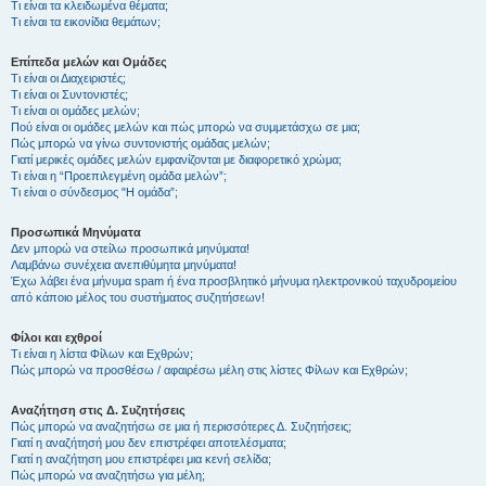
Τι είναι τα κλειδωμένα θέματα;
Τι είναι τα εικονίδια θεμάτων;
Επίπεδα μελών και Ομάδες
Τι είναι οι Διαχειριστές;
Τι είναι οι Συντονιστές;
Τι είναι οι ομάδες μελών;
Πού είναι οι ομάδες μελών και πώς μπορώ να συμμετάσχω σε μια;
Πώς μπορώ να γίνω συντονιστής ομάδας μελών;
Γιατί μερικές ομάδες μελών εμφανίζονται με διαφορετικό χρώμα;
Τι είναι η “Προεπιλεγμένη ομάδα μελών”;
Τι είναι ο σύνδεσμος "Η ομάδα”;
Προσωπικά Μηνύματα
Δεν μπορώ να στείλω προσωπικά μηνύματα!
Λαμβάνω συνέχεια ανεπιθύμητα μηνύματα!
Έχω λάβει ένα μήνυμα spam ή ένα προσβλητικό μήνυμα ηλεκτρονικού ταχυδρομείου
από κάποιο μέλος του συστήματος συζητήσεων!
Φίλοι και εχθροί
Τι είναι η λίστα Φίλων και Εχθρών;
Πώς μπορώ να προσθέσω / αφαιρέσω μέλη στις λίστες Φίλων και Εχθρών;
Αναζήτηση στις Δ. Συζητήσεις
Πώς μπορώ να αναζητήσω σε μια ή περισσότερες Δ. Συζητήσεις;
Γιατί η αναζήτησή μου δεν επιστρέφει αποτελέσματα;
Γιατί η αναζήτηση μου επιστρέφει μια κενή σελίδα;
Πώς μπορώ να αναζητήσω για μέλη;