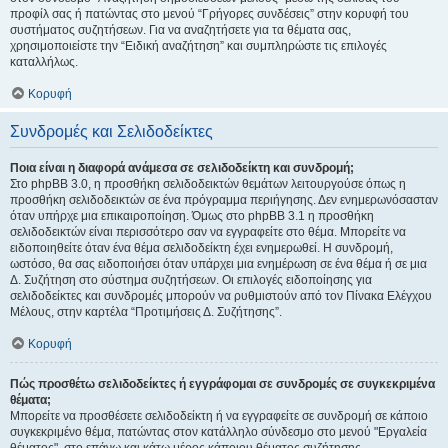
προφίλ σας ή πατώντας στο μενού “Γρήγορες συνδέσεις” στην κορυφή του
συστήματος συζητήσεων. Για να αναζητήσετε για τα θέματα σας,
χρησιμοποιείστε την “Ειδική αναζήτηση” και συμπληρώστε τις επιλογές
καταλλήλως.
Κορυφή
Συνδρομές και Σελιδοδείκτες
Ποια είναι η διαφορά ανάμεσα σε σελιδοδείκτη και συνδρομή;
Στο phpBB 3.0, η προσθήκη σελιδοδεικτών θεμάτων λειτουργούσε όπως η
προσθήκη σελιδοδεικτών σε ένα πρόγραμμα περιήγησης. Δεν ενημερωνόσασταν
όταν υπήρχε μια επικαιροποίηση. Όμως στο phpBB 3.1 η προσθήκη
σελιδοδεικτών είναι περισσότερο σαν να εγγραφείτε στο θέμα. Μπορείτε να
ειδοποιηθείτε όταν ένα θέμα σελιδοδείκτη έχει ενημερωθεί. Η συνδρομή,
ωστόσο, θα σας ειδοποιήσει όταν υπάρχει μια ενημέρωση σε ένα θέμα ή σε μια
Δ. Συζήτηση στο σύστημα συζητήσεων. Οι επιλογές ειδοποίησης για
σελιδοδείκτες και συνδρομές μπορούν να ρυθμιστούν από τον Πίνακα Ελέγχου
Μέλους, στην καρτέλα “Προτιμήσεις Δ. Συζήτησης”.
Κορυφή
Πώς προσθέτω σελιδοδείκτες ή εγγράφομαι σε συνδρομές σε συγκεκριμένα
θέματα;
Μπορείτε να προσθέσετε σελιδοδείκτη ή να εγγραφείτε σε συνδρομή σε κάποιο
συγκεκριμένο θέμα, πατώντας στον κατάλληλο σύνδεσμο στο μενού "Εργαλεία