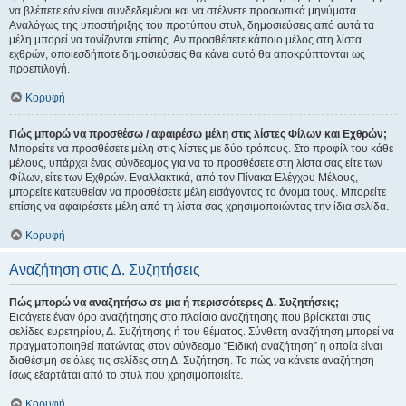
να βλέπετε εάν είναι συνδεδεμένοι και να στέλνετε προσωπικά μηνύματα.
Αναλόγως της υποστήριξης του προτύπου στυλ, δημοσιεύσεις από αυτά τα
μέλη μπορεί να τονίζονται επίσης. Αν προσθέσετε κάποιο μέλος στη λίστα
εχθρών, οποιεσδήποτε δημοσιεύσεις θα κάνει αυτό θα αποκρύπτονται ως
προεπιλογή.
Κορυφή
Πώς μπορώ να προσθέσω / αφαιρέσω μέλη στις λίστες Φίλων και Εχθρών;
Μπορείτε να προσθέσετε μέλη στις λίστες με δύο τρόπους. Στο προφίλ του κάθε
μέλους, υπάρχει ένας σύνδεσμος για να το προσθέσετε στη λίστα σας είτε των
Φίλων, είτε των Εχθρών. Εναλλακτικά, από τον Πίνακα Ελέγχου Μέλους,
μπορείτε κατευθείαν να προσθέσετε μέλη εισάγοντας το όνομα τους. Μπορείτε
επίσης να αφαιρέσετε μέλη από τη λίστα σας χρησιμοποιώντας την ίδια σελίδα.
Κορυφή
Αναζήτηση στις Δ. Συζητήσεις
Πώς μπορώ να αναζητήσω σε μια ή περισσότερες Δ. Συζητήσεις;
Εισάγετε έναν όρο αναζήτησης στο πλαίσιο αναζήτησης που βρίσκεται στις
σελίδες ευρετηρίου, Δ. Συζήτησης ή του θέματος. Σύνθετη αναζήτηση μπορεί να
πραγματοποιηθεί πατώντας στον σύνδεσμο “Ειδική αναζήτηση” η οποία είναι
διαθέσιμη σε όλες τις σελίδες στη Δ. Συζήτηση. Το πώς να κάνετε αναζήτηση
ίσως εξαρτάται από το στυλ που χρησιμοποιείτε.
Κορυφή