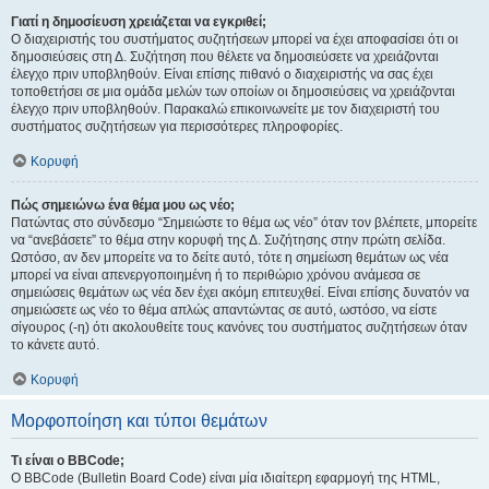
Γιατί η δημοσίευση χρειάζεται να εγκριθεί;
Ο διαχειριστής του συστήματος συζητήσεων μπορεί να έχει αποφασίσει ότι οι
δημοσιεύσεις στη Δ. Συζήτηση που θέλετε να δημοσιεύσετε να χρειάζονται
έλεγχο πριν υποβληθούν. Είναι επίσης πιθανό ο διαχειριστής να σας έχει
τοποθετήσει σε μια ομάδα μελών των οποίων οι δημοσιεύσεις να χρειάζονται
έλεγχο πριν υποβληθούν. Παρακαλώ επικοινωνείτε με τον διαχειριστή του
συστήματος συζητήσεων για περισσότερες πληροφορίες.
Κορυφή
Πώς σημειώνω ένα θέμα μου ως νέο;
Πατώντας στο σύνδεσμο “Σημειώστε το θέμα ως νέο” όταν τον βλέπετε, μπορείτε
να “ανεβάσετε” το θέμα στην κορυφή της Δ. Συζήτησης στην πρώτη σελίδα.
Ωστόσο, αν δεν μπορείτε να το δείτε αυτό, τότε η σημείωση θεμάτων ως νέα
μπορεί να είναι απενεργοποιημένη ή το περιθώριο χρόνου ανάμεσα σε
σημειώσεις θεμάτων ως νέα δεν έχει ακόμη επιτευχθεί. Είναι επίσης δυνατόν να
σημειώσετε ως νέο το θέμα απλώς απαντώντας σε αυτό, ωστόσο, να είστε
σίγουρος (-η) ότι ακολουθείτε τους κανόνες του συστήματος συζητήσεων όταν
το κάνετε αυτό.
Κορυφή
Μορφοποίηση και τύποι θεμάτων
Τι είναι ο BBCode;
Ο BBCode (Bulletin Board Code) είναι μία ιδιαίτερη εφαρμογή της HTML,