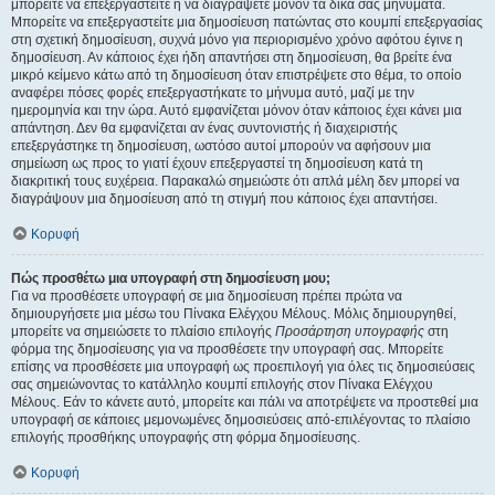
μπορείτε να επεξεργαστείτε ή να διαγράψετε μόνον τα δικά σας μηνύματα.
Μπορείτε να επεξεργαστείτε μια δημοσίευση πατώντας στο κουμπί επεξεργασίας
στη σχετική δημοσίευση, συχνά μόνο για περιορισμένο χρόνο αφότου έγινε η
δημοσίευση. Αν κάποιος έχει ήδη απαντήσει στη δημοσίευση, θα βρείτε ένα
μικρό κείμενο κάτω από τη δημοσίευση όταν επιστρέψετε στο θέμα, το οποίο
αναφέρει πόσες φορές επεξεργαστήκατε το μήνυμα αυτό, μαζί με την
ημερομηνία και την ώρα. Αυτό εμφανίζεται μόνον όταν κάποιος έχει κάνει μια
απάντηση. Δεν θα εμφανίζεται αν ένας συντονιστής ή διαχειριστής
επεξεργάστηκε τη δημοσίευση, ωστόσο αυτοί μπορούν να αφήσουν μια
σημείωση ως προς το γιατί έχουν επεξεργαστεί τη δημοσίευση κατά τη
διακριτική τους ευχέρεια. Παρακαλώ σημειώστε ότι απλά μέλη δεν μπορεί να
διαγράψουν μια δημοσίευση από τη στιγμή που κάποιος έχει απαντήσει.
Κορυφή
Πώς προσθέτω μια υπογραφή στη δημοσίευση μου;
Για να προσθέσετε υπογραφή σε μια δημοσίευση πρέπει πρώτα να
δημιουργήσετε μια μέσω του Πίνακα Ελέγχου Μέλους. Μόλις δημιουργηθεί,
μπορείτε να σημειώσετε το πλαίσιο επιλογής
Προσάρτηση υπογραφής
στη
φόρμα της δημοσίευσης για να προσθέσετε την υπογραφή σας. Μπορείτε
επίσης να προσθέσετε μια υπογραφή ως προεπιλογή για όλες τις δημοσιεύσεις
σας σημειώνοντας το κατάλληλο κουμπί επιλογής στον Πίνακα Ελέγχου
Μέλους. Εάν το κάνετε αυτό, μπορείτε και πάλι να αποτρέψετε να προστεθεί μια
υπογραφή σε κάποιες μεμονωμένες δημοσιεύσεις από-επιλέγοντας το πλαίσιο
επιλογής προσθήκης υπογραφής στη φόρμα δημοσίευσης.
Κορυφή