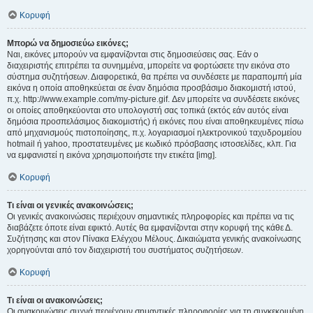
Κορυφή
Μπορώ να δημοσιεύω εικόνες;
Ναι, εικόνες μπορούν να εμφανίζονται στις δημοσιεύσεις σας. Εάν ο
διαχειριστής επιτρέπει τα συνημμένα, μπορείτε να φορτώσετε την εικόνα στο
σύστημα συζητήσεων. Διαφορετικά, θα πρέπει να συνδέσετε με παραπομπή μία
εικόνα η οποία αποθηκεύεται σε έναν δημόσια προσβάσιμο διακομιστή ιστού,
π.χ. http://www.example.com/my-picture.gif. Δεν μπορείτε να συνδέσετε εικόνες
οι οποίες αποθηκεύονται στο υπολογιστή σας τοπικά (εκτός εάν αυτός είναι
δημόσια προσπελάσιμος διακομιστής) ή εικόνες που είναι αποθηκευμένες πίσω
από μηχανισμούς πιστοποίησης, π.χ. λογαριασμοί ηλεκτρονικού ταχυδρομείου
hotmail ή yahoo, προστατευμένες με κωδικό πρόσβασης ιστοσελίδες, κλπ. Για
να εμφανιστεί η εικόνα χρησιμοποιήστε την ετικέτα [img].
Κορυφή
Τι είναι οι γενικές ανακοινώσεις;
Οι γενικές ανακοινώσεις περιέχουν σημαντικές πληροφορίες και πρέπει να τις
διαβάζετε όποτε είναι εφικτό. Αυτές θα εμφανίζονται στην κορυφή της κάθε Δ.
Συζήτησης και στον Πίνακα Ελέγχου Μέλους. Δικαιώματα γενικής ανακοίνωσης
χορηγούνται από τον διαχειριστή του συστήματος συζητήσεων.
Κορυφή
Τι είναι οι ανακοινώσεις;
Οι ανακοινώσεις συχνά περιέχουν σημαντικές πληροφορίες για τη συγκεκριμένη