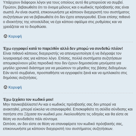
Υπάρχουν διάφοροι λόγοι για τους οποίους αυτό θα μπορούσε να συμβεί.
Πρώτον, βεβαιωθείτε ότι το όνομα μέλους και ο κωδικός πρόσβασής σας είναι
σωστά. Αν είναι σωστά, επικοινωνήστε με κάποιον διαχειριστή του συστήματος
συζητήσεων για να βεβαιωθείτε ότι δεν έχετε απαγορευθεί. Είναι επίσης πιθανό
ο ιδιοκτήτης της ιστοσελίδας να έχει κάποιο σφάλμα στις ρυθμίσεις και να
χρειάζεται να το διορθώσει.
Κορυφή
Έχω εγγραφεί κατά το παρελθόν αλλά δεν μπορώ να συνδεθώ πλέον!
Είναι πιθανό κάποιος διαχειριστής να απενεργοποίησε ή να διέγραψε τον
λογαριασμό σας για κάποιο λόγο. Επίσης, πολλά συστήματα συζητήσεων
απομακρύνουν μέλη περιοδικά που δεν έχουν δημοσιεύσει μηνύματα για
μεγάλο χρονικό διάστημα για να μειώσουν το μέγεθος της βάσης δεδομένων.
Εάν αυτό συμβαίνει, προσπαθήστε να εγγραφείτε ξανά και να εμπλακείτε στις
δημόσιες συζητήσεις.
Κορυφή
Έχω ξεχάσει τον κωδικό μου!
Μην πανικοβάλλεστε! Αν και ο κωδικός πρόσβασής σας δεν μπορεί να
ανακτηθεί, μπορεί εύκολα να επαναφερθεί. Επισκεφθείτε τη σελίδα σύνδεσης και
πατήστε στο
Ξέχασα τον κωδικό μου
. Ακολουθήστε τις οδηγίες και θα είστε σε
θέση να συνδεθείτε πάλι σύντομα.
Ωστόσο, αν δεν είστε σε θέση να επαναφέρετε τον κωδικό πρόσβασής σας,
επικοινωνήστε με κάποιον διαχειριστή του συστήματος συζητήσεων.