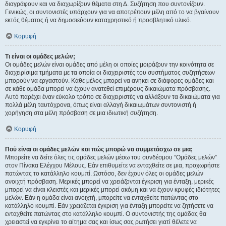
διαγράφουν και να διαχωρίζουν θέματα στη Δ. Συζήτηση που συντονίζουν.
Γενικώς, οι συντονιστές υπάρχουν για να αποτρέπουν μέλη από το να βγαίνουν
εκτός θέματος ή να δημοσιεύουν καταχρηστικό ή προσβλητικό υλικό.
Κορυφή
Τι είναι οι ομάδες μελών;
Οι ομάδες μελών είναι ομάδες από μέλη οι οποίες μοιράζουν την κοινότητα σε
διαχειρίσιμα τμήματα με τα οποία οι διαχειριστές του συστήματος συζητήσεων
μπορούν να εργαστούν. Κάθε μέλος μπορεί να ανήκει σε διάφορες ομάδες και
σε κάθε ομάδα μπορεί να έχουν ανατεθεί επιμέρους δικαιώματα πρόσβασης.
Αυτό παρέχει έναν εύκολο τρόπο σε διαχειριστές να αλλάξουν τα δικαιώματα για
πολλά μέλη ταυτόχρονα, όπως είναι αλλαγή δικαιωμάτων συντονιστή ή
χορήγηση στα μέλη πρόσβαση σε μια ιδιωτική συζήτηση.
Κορυφή
Πού είναι οι ομάδες μελών και πώς μπορώ να συμμετάσχω σε μια;
Μπορείτε να δείτε όλες τις ομάδες μελών μέσω του συνδέσμου “Ομάδες μελών”
στον Πίνακα Ελέγχου Μέλους. Εάν επιθυμείτε να ενταχθείτε σε μια, προχωρήστε
πατώντας το κατάλληλο κουμπί. Ωστόσο, δεν έχουν όλες οι ομάδες μελών
ανοιχτή πρόσβαση. Μερικές μπορεί να χρειάζονται έγκριση για ένταξη, μερικές
μπορεί να είναι κλειστές και μερικές μπορεί ακόμη και να έχουν κρυφές ιδιότητες
μελών. Εάν η ομάδα είναι ανοιχτή, μπορείτε να ενταχθείτε πατώντας στο
κατάλληλο κουμπί. Εάν χρειάζεται έγκριση για ένταξη μπορείτε να ζητήσετε να
ενταχθείτε πατώντας στο κατάλληλο κουμπί. Ο συντονιστής της ομάδας θα
χρειαστεί να εγκρίνει το αίτημα σας και ίσως σας ρωτήσει γιατί θέλετε να