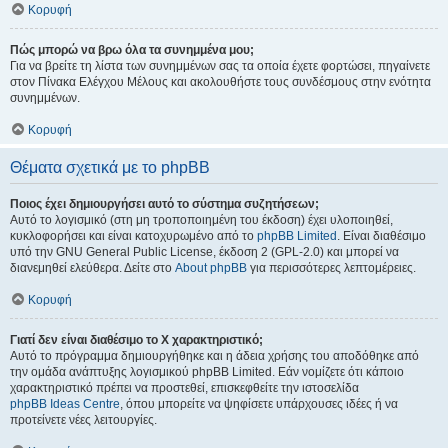
Κορυφή
Πώς μπορώ να βρω όλα τα συνημμένα μου;
Για να βρείτε τη λίστα των συνημμένων σας τα οποία έχετε φορτώσει, πηγαίνετε
στον Πίνακα Ελέγχου Μέλους και ακολουθήστε τους συνδέσμους στην ενότητα
συνημμένων.
Κορυφή
Θέματα σχετικά με το phpBB
Ποιος έχει δημιουργήσει αυτό το σύστημα συζητήσεων;
Αυτό το λογισμικό (στη μη τροποποιημένη του έκδοση) έχει υλοποιηθεί,
κυκλοφορήσει και είναι κατοχυρωμένο από το
phpBB Limited
. Είναι διαθέσιμο
υπό την GNU General Public License, έκδοση 2 (GPL-2.0) και μπορεί να
διανεμηθεί ελεύθερα. Δείτε στο
About phpBB
για περισσότερες λεπτομέρειες.
Κορυφή
Γιατί δεν είναι διαθέσιμο το Χ χαρακτηριστικό;
Αυτό το πρόγραμμα δημιουργήθηκε και η άδεια χρήσης του αποδόθηκε από
την ομάδα ανάπτυξης λογισμικού phpBB Limited. Εάν νομίζετε ότι κάποιο
χαρακτηριστικό πρέπει να προστεθεί, επισκεφθείτε την ιστοσελίδα
phpBB Ideas Centre
, όπου μπορείτε να ψηφίσετε υπάρχουσες ιδέες ή να
προτείνετε νέες λειτουργίες.