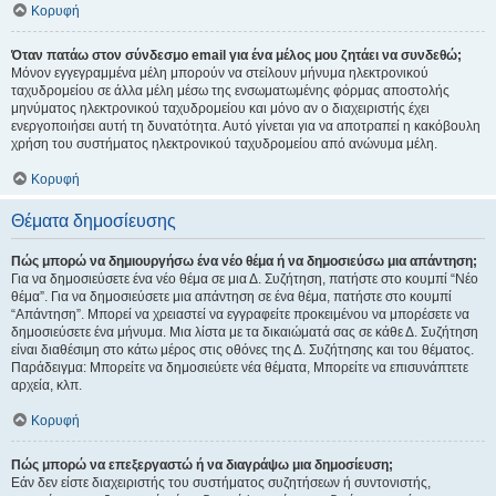
Κορυφή
Όταν πατάω στον σύνδεσμο email για ένα μέλος μου ζητάει να συνδεθώ;
Μόνον εγγεγραμμένα μέλη μπορούν να στείλουν μήνυμα ηλεκτρονικού
ταχυδρομείου σε άλλα μέλη μέσω της ενσωματωμένης φόρμας αποστολής
μηνύματος ηλεκτρονικού ταχυδρομείου και μόνο αν ο διαχειριστής έχει
ενεργοποιήσει αυτή τη δυνατότητα. Αυτό γίνεται για να αποτραπεί η κακόβουλη
χρήση του συστήματος ηλεκτρονικού ταχυδρομείου από ανώνυμα μέλη.
Κορυφή
Θέματα δημοσίευσης
Πώς μπορώ να δημιουργήσω ένα νέο θέμα ή να δημοσιεύσω μια απάντηση;
Για να δημοσιεύσετε ένα νέο θέμα σε μια Δ. Συζήτηση, πατήστε στο κουμπί “Νέο
θέμα”. Για να δημοσιεύσετε μια απάντηση σε ένα θέμα, πατήστε στο κουμπί
“Απάντηση”. Μπορεί να χρειαστεί να εγγραφείτε προκειμένου να μπορέσετε να
δημοσιεύσετε ένα μήνυμα. Μια λίστα με τα δικαιώματά σας σε κάθε Δ. Συζήτηση
είναι διαθέσιμη στο κάτω μέρος στις οθόνες της Δ. Συζήτησης και του θέματος.
Παράδειγμα: Μπορείτε να δημοσιεύετε νέα θέματα, Μπορείτε να επισυνάπτετε
αρχεία, κλπ.
Κορυφή
Πώς μπορώ να επεξεργαστώ ή να διαγράψω μια δημοσίευση;
Εάν δεν είστε διαχειριστής του συστήματος συζητήσεων ή συντονιστής,