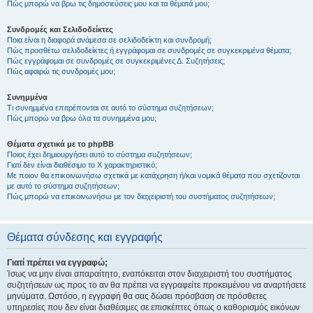
Πώς μπορώ να βρω τις δημοσιεύσεις μου και τα θέματά μου;
Συνδρομές και Σελιδοδείκτες
Ποια είναι η διαφορά ανάμεσα σε σελιδοδείκτη και συνδρομή;
Πώς προσθέτω σελιδοδείκτες ή εγγράφομαι σε συνδρομές σε συγκεκριμένα θέματα;
Πώς εγγράφομαι σε συνδρομές σε συγκεκριμένες Δ. Συζητήσεις;
Πώς αφαιρώ τις συνδρομές μου;
Συνημμένα
Τι συνημμένα επιτρέπονται σε αυτό το σύστημα συζητήσεων;
Πώς μπορώ να βρω όλα τα συνημμένα μου;
Θέματα σχετικά με το phpBB
Ποιος έχει δημιουργήσει αυτό το σύστημα συζητήσεων;
Γιατί δεν είναι διαθέσιμο το Χ χαρακτηριστικό;
Με ποιον θα επικοινωνήσω σχετικά με κατάχρηση ή/και νομικά θέματα που σχετίζονται
με αυτό το σύστημα συζητήσεων;
Πώς μπορώ να επικοινωνήσω με τον διαχειριστή του συστήματος συζητήσεων;
Θέματα σύνδεσης και εγγραφής
Γιατί πρέπει να εγγραφώ;
Ίσως να μην είναι απαραίτητο, εναπόκειται στον διαχειριστή του συστήματος
συζητήσεων ως προς το αν θα πρέπει να εγγραφείτε προκειμένου να αναρτήσετε
μηνύματα. Ωστόσο, η εγγραφή θα σας δώσει πρόσβαση σε πρόσθετες
υπηρεσίες που δεν είναι διαθέσιμες σε επισκέπτες όπως ο καθορισμός εικόνων