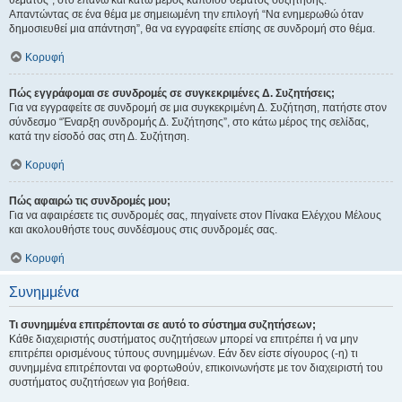
θέματος", στο επάνω και κάτω μέρος κάποιου θέματος συζήτησης.
Απαντώντας σε ένα θέμα με σημειωμένη την επιλογή “Να ενημερωθώ όταν
δημοσιευθεί μια απάντηση”, θα να εγγραφείτε επίσης σε συνδρομή στο θέμα.
Κορυφή
Πώς εγγράφομαι σε συνδρομές σε συγκεκριμένες Δ. Συζητήσεις;
Για να εγγραφείτε σε συνδρομή σε μια συγκεκριμένη Δ. Συζήτηση, πατήστε στον
σύνδεσμο “Έναρξη συνδρομής Δ. Συζήτησης”, στο κάτω μέρος της σελίδας,
κατά την είσοδό σας στη Δ. Συζήτηση.
Κορυφή
Πώς αφαιρώ τις συνδρομές μου;
Για να αφαιρέσετε τις συνδρομές σας, πηγαίνετε στον Πίνακα Ελέγχου Μέλους
και ακολουθήστε τους συνδέσμους στις συνδρομές σας.
Κορυφή
Συνημμένα
Τι συνημμένα επιτρέπονται σε αυτό το σύστημα συζητήσεων;
Κάθε διαχειριστής συστήματος συζητήσεων μπορεί να επιτρέπει ή να μην
επιτρέπει ορισμένους τύπους συνημμένων. Εάν δεν είστε σίγουρος (-η) τι
συνημμένα επιτρέπονται να φορτωθούν, επικοινωνήστε με τον διαχειριστή του
συστήματος συζητήσεων για βοήθεια.