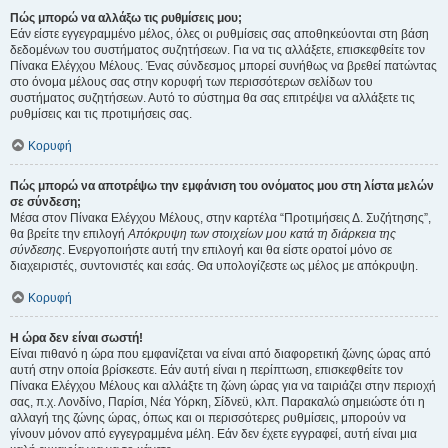
Πώς μπορώ να αλλάξω τις ρυθμίσεις μου;
Εάν είστε εγγεγραμμένο μέλος, όλες οι ρυθμίσεις σας αποθηκεύονται στη βάση
δεδομένων του συστήματος συζητήσεων. Για να τις αλλάξετε, επισκεφθείτε τον
Πίνακα Ελέγχου Μέλους. Ένας σύνδεσμος μπορεί συνήθως να βρεθεί πατώντας
στο όνομα μέλους σας στην κορυφή των περισσότερων σελίδων του
συστήματος συζητήσεων. Αυτό το σύστημα θα σας επιτρέψει να αλλάξετε τις
ρυθμίσεις και τις προτιμήσεις σας.
Κορυφή
Πώς μπορώ να αποτρέψω την εμφάνιση του ονόματος μου στη λίστα μελών
σε σύνδεση;
Μέσα στον Πίνακα Ελέγχου Μέλους, στην καρτέλα “Προτιμήσεις Δ. Συζήτησης”,
θα βρείτε την επιλογή
Απόκρυψη των στοιχείων μου κατά τη διάρκεια της
σύνδεσης
. Ενεργοποιήστε αυτή την επιλογή και θα είστε ορατοί μόνο σε
διαχειριστές, συντονιστές και εσάς. Θα υπολογίζεστε ως μέλος με απόκρυψη.
Κορυφή
Η ώρα δεν είναι σωστή!
Είναι πιθανό η ώρα που εμφανίζεται να είναι από διαφορετική ζώνης ώρας από
αυτή στην οποία βρίσκεστε. Εάν αυτή είναι η περίπτωση, επισκεφθείτε τον
Πίνακα Ελέγχου Μέλους και αλλάξτε τη ζώνη ώρας για να ταιριάζει στην περιοχή
σας, π.χ. Λονδίνο, Παρίσι, Νέα Υόρκη, Σίδνεϋ, κλπ. Παρακαλώ σημειώστε ότι η
αλλαγή της ζώνης ώρας, όπως και οι περισσότερες ρυθμίσεις, μπορούν να
γίνουν μόνον από εγγεγραμμένα μέλη. Εάν δεν έχετε εγγραφεί, αυτή είναι μια