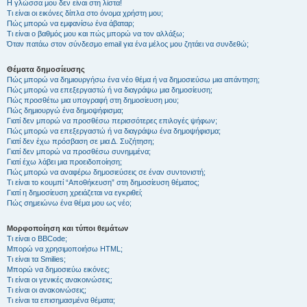
Η γλώσσα μου δεν είναι στη λίστα!
Τι είναι οι εικόνες δίπλα στο όνομα χρήστη μου;
Πώς μπορώ να εμφανίσω ένα άβαταρ;
Τι είναι ο βαθμός μου και πώς μπορώ να τον αλλάξω;
Όταν πατάω στον σύνδεσμο email για ένα μέλος μου ζητάει να συνδεθώ;
Θέματα δημοσίευσης
Πώς μπορώ να δημιουργήσω ένα νέο θέμα ή να δημοσιεύσω μια απάντηση;
Πώς μπορώ να επεξεργαστώ ή να διαγράψω μια δημοσίευση;
Πώς προσθέτω μια υπογραφή στη δημοσίευση μου;
Πώς δημιουργώ ένα δημοψήφισμα;
Γιατί δεν μπορώ να προσθέσω περισσότερες επιλογές ψήφων;
Πώς μπορώ να επεξεργαστώ ή να διαγράψω ένα δημοψήφισμα;
Γιατί δεν έχω πρόσβαση σε μια Δ. Συζήτηση;
Γιατί δεν μπορώ να προσθέσω συνημμένα;
Γιατί έχω λάβει μια προειδοποίηση;
Πώς μπορώ να αναφέρω δημοσιεύσεις σε έναν συντονιστή;
Τι είναι το κουμπί “Αποθήκευση” στη δημοσίευση θέματος;
Γιατί η δημοσίευση χρειάζεται να εγκριθεί;
Πώς σημειώνω ένα θέμα μου ως νέο;
Μορφοποίηση και τύποι θεμάτων
Τι είναι ο BBCode;
Μπορώ να χρησιμοποιήσω HTML;
Τι είναι τα Smilies;
Μπορώ να δημοσιεύω εικόνες;
Τι είναι οι γενικές ανακοινώσεις;
Τι είναι οι ανακοινώσεις;
Τι είναι τα επισημασμένα θέματα;