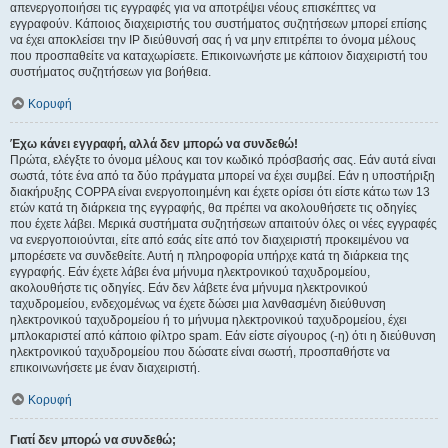
απενεργοποιήσει τις εγγραφές για να αποτρέψει νέους επισκέπτες να
εγγραφούν. Κάποιος διαχειριστής του συστήματος συζητήσεων μπορεί επίσης
να έχει αποκλείσει την IP διεύθυνσή σας ή να μην επιτρέπει το όνομα μέλους
που προσπαθείτε να καταχωρίσετε. Επικοινωνήστε με κάποιον διαχειριστή του
συστήματος συζητήσεων για βοήθεια.
Κορυφή
Έχω κάνει εγγραφή, αλλά δεν μπορώ να συνδεθώ!
Πρώτα, ελέγξτε το όνομα μέλους και τον κωδικό πρόσβασής σας. Εάν αυτά είναι
σωστά, τότε ένα από τα δύο πράγματα μπορεί να έχει συμβεί. Εάν η υποστήριξη
διακήρυξης COPPA είναι ενεργοποιημένη και έχετε ορίσει ότι είστε κάτω των 13
ετών κατά τη διάρκεια της εγγραφής, θα πρέπει να ακολουθήσετε τις οδηγίες
που έχετε λάβει. Μερικά συστήματα συζητήσεων απαιτούν όλες οι νέες εγγραφές
να ενεργοποιούνται, είτε από εσάς είτε από τον διαχειριστή προκειμένου να
μπορέσετε να συνδεθείτε. Αυτή η πληροφορία υπήρχε κατά τη διάρκεια της
εγγραφής. Εάν έχετε λάβει ένα μήνυμα ηλεκτρονικού ταχυδρομείου,
ακολουθήστε τις οδηγίες. Εάν δεν λάβετε ένα μήνυμα ηλεκτρονικού
ταχυδρομείου, ενδεχομένως να έχετε δώσει μια λανθασμένη διεύθυνση
ηλεκτρονικού ταχυδρομείου ή το μήνυμα ηλεκτρονικού ταχυδρομείου, έχει
μπλοκαριστεί από κάποιο φίλτρο spam. Εάν είστε σίγουρος (-η) ότι η διεύθυνση
ηλεκτρονικού ταχυδρομείου που δώσατε είναι σωστή, προσπαθήστε να
επικοινωνήσετε με έναν διαχειριστή.
Κορυφή
Γιατί δεν μπορώ να συνδεθώ;