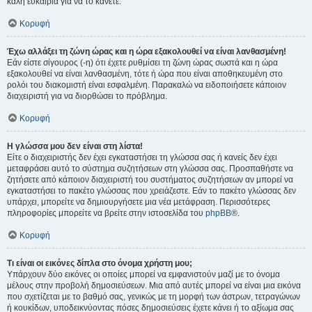
καλή ευκαιρία για να το κάνετε.
Κορυφή
Έχω αλλάξει τη ζώνη ώρας και η ώρα εξακολουθεί να είναι λανθασμένη!
Εάν είστε σίγουρος (-η) ότι έχετε ρυθμίσει τη ζώνη ώρας σωστά και η ώρα
εξακολουθεί να είναι λανθασμένη, τότε ή ώρα που είναι αποθηκευμένη στο
ρολόι του διακομιστή είναι εσφαλμένη. Παρακαλώ να ειδοποιήσετε κάποιον
διαχειριστή για να διορθώσει το πρόβλημα.
Κορυφή
Η γλώσσα μου δεν είναι στη λίστα!
Είτε ο διαχειριστής δεν έχει εγκαταστήσει τη γλώσσα σας ή κανείς δεν έχει
μεταφράσει αυτό το σύστημα συζητήσεων στη γλώσσα σας. Προσπαθήστε να
ζητήσετε από κάποιον διαχειριστή του συστήματος συζητήσεων αν μπορεί να
εγκαταστήσει το πακέτο γλώσσας που χρειάζεστε. Εάν το πακέτο γλώσσας δεν
υπάρχει, μπορείτε να δημιουργήσετε μια νέα μετάφραση. Περισσότερες
πληροφορίες μπορείτε να βρείτε στην ιστοσελίδα του
phpBB
®.
Κορυφή
Τι είναι οι εικόνες δίπλα στο όνομα χρήστη μου;
Υπάρχουν δύο εικόνες οι οποίες μπορεί να εμφανιστούν μαζί με το όνομα
μέλους στην προβολή δημοσιεύσεων. Μια από αυτές μπορεί να είναι μια εικόνα
που σχετίζεται με το βαθμό σας, γενικώς με τη μορφή των άστρων, τετραγώνων
ή κουκίδων, υποδεικνύοντας πόσες δημοσιεύσεις έχετε κάνει ή το αξίωμα σας