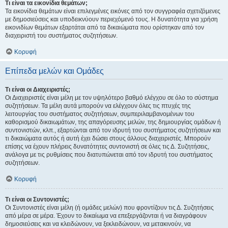
Τι είναι τα εικονίδια θεμάτων;
Τα εικονίδια θεμάτων είναι επιλεγμένες εικόνες από τον συγγραφέα σχετιζόμενες
με δημοσιεύσεις και υποδεικνύουν περιεχόμενό τους. Η δυνατότητα για χρήση
εικονιδίων θεμάτων εξαρτάται από τα δικαιώματα που ορίστηκαν από τον
διαχειριστή του συστήματος συζητήσεων.
Κορυφή
Επίπεδα μελών και Ομάδες
Τι είναι οι Διαχειριστές;
Οι Διαχειριστές είναι μέλη με τον υψηλότερο βαθμό ελέγχου σε όλο το σύστημα
συζητήσεων. Τα μέλη αυτά μπορούν να ελέγχουν όλες τις πτυχές της
λειτουργίας του συστήματος συζητήσεων, συμπεριλαμβανομένων του
καθορισμού δικαιωμάτων, της απαγόρευσης μελών, της δημιουργίας ομάδων ή
συντονιστών, κλπ., εξαρτώνται από τον ιδρυτή του συστήματος συζητήσεων και
τι δικαιώματα αυτός ή αυτή έχει δώσει στους άλλους διαχειριστές. Μπορούν
επίσης να έχουν πλήρεις δυνατότητες συντονιστή σε όλες τις Δ. Συζητήσεις,
ανάλογα με τις ρυθμίσεις που διατυπώνεται από τον ιδρυτή του συστήματος
συζητήσεων.
Κορυφή
Τι είναι οι Συντονιστές;
Οι Συντονιστές είναι μέλη (ή ομάδες μελών) που φροντίζουν τις Δ. Συζητήσεις
από μέρα σε μέρα. Έχουν το δικαίωμα να επεξεργάζονται ή να διαγράφουν
δημοσιεύσεις και να κλειδώνουν, να ξεκλειδώνουν, να μετακινούν, να