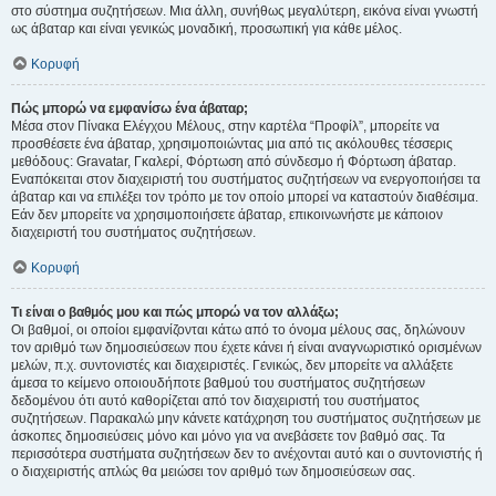
στο σύστημα συζητήσεων. Μια άλλη, συνήθως μεγαλύτερη, εικόνα είναι γνωστή
ως άβαταρ και είναι γενικώς μοναδική, προσωπική για κάθε μέλος.
Κορυφή
Πώς μπορώ να εμφανίσω ένα άβαταρ;
Μέσα στον Πίνακα Ελέγχου Μέλους, στην καρτέλα “Προφίλ”, μπορείτε να
προσθέσετε ένα άβαταρ, χρησιμοποιώντας μια από τις ακόλουθες τέσσερις
μεθόδους: Gravatar, Γκαλερί, Φόρτωση από σύνδεσμο ή Φόρτωση άβαταρ.
Εναπόκειται στον διαχειριστή του συστήματος συζητήσεων να ενεργοποιήσει τα
άβαταρ και να επιλέξει τον τρόπο με τον οποίο μπορεί να καταστούν διαθέσιμα.
Εάν δεν μπορείτε να χρησιμοποιήσετε άβαταρ, επικοινωνήστε με κάποιον
διαχειριστή του συστήματος συζητήσεων.
Κορυφή
Τι είναι ο βαθμός μου και πώς μπορώ να τον αλλάξω;
Οι βαθμοί, οι οποίοι εμφανίζονται κάτω από το όνομα μέλους σας, δηλώνουν
τον αριθμό των δημοσιεύσεων που έχετε κάνει ή είναι αναγνωριστικό ορισμένων
μελών, π.χ. συντονιστές και διαχειριστές. Γενικώς, δεν μπορείτε να αλλάξετε
άμεσα το κείμενο οποιουδήποτε βαθμού του συστήματος συζητήσεων
δεδομένου ότι αυτό καθορίζεται από τον διαχειριστή του συστήματος
συζητήσεων. Παρακαλώ μην κάνετε κατάχρηση του συστήματος συζητήσεων με
άσκοπες δημοσιεύσεις μόνο και μόνο για να ανεβάσετε τον βαθμό σας. Τα
περισσότερα συστήματα συζητήσεων δεν το ανέχονται αυτό και ο συντονιστής ή
ο διαχειριστής απλώς θα μειώσει τον αριθμό των δημοσιεύσεων σας.