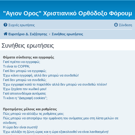
"Αγιον Ορος" Χριστιανικό Ορθόδοξο Φόρουμ
Συχνές ερωτήσεις
Σύνδεση
Ευρετήριο Δ. Συζήτησης
Συνήθεις ερωτήσεις
Συνήθεις ερωτήσεις
Θέματα σύνδεσης και εγγραφής
Γιατί πρέπει να εγγραφώ;
Τι είναι το COPPA;
Γιατί δεν μπορώ να εγγραφώ;
Έχω κάνει εγγραφή, αλλά δεν μπορώ να συνδεθώ!
Γιατί δεν μπορώ να συνδεθώ;
Έχω εγγραφεί κατά το παρελθόν αλλά δεν μπορώ να συνδεθώ πλέον!
Έχω ξεχάσει τον κωδικό μου!
Γιατί αποσυνδέομαι αυτόματα;
Τι κάνει η “Διαγραφή cookies”;
Προτιμήσεις μέλους και ρυθμίσεις
Πώς μπορώ να αλλάξω τις ρυθμίσεις μου;
Πώς μπορώ να αποτρέψω την εμφάνιση του ονόματος μου στη λίστα μελών σε
σύνδεση;
Η ώρα δεν είναι σωστή!
Έχω αλλάξει τη ζώνη ώρας και η ώρα εξακολουθεί να είναι λανθασμένη!