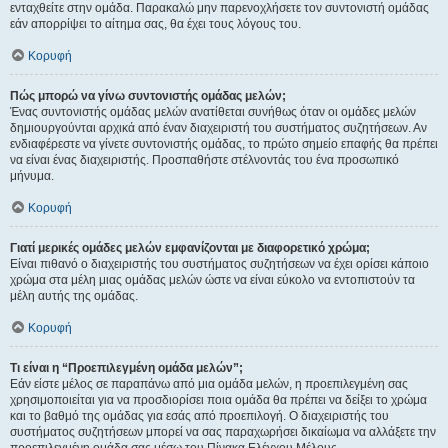
ενταχθείτε στην ομάδα. Παρακαλώ μην παρενοχλήσετε τον συντονιστή ομάδας
εάν απορρίψει το αίτημα σας, θα έχει τους λόγους του.
Κορυφή
Πώς μπορώ να γίνω συντονιστής ομάδας μελών;
Ένας συντονιστής ομάδας μελών ανατίθεται συνήθως όταν οι ομάδες μελών
δημιουργούνται αρχικά από έναν διαχειριστή του συστήματος συζητήσεων. Αν
ενδιαφέρεστε να γίνετε συντονιστής ομάδας, το πρώτο σημείο επαφής θα πρέπει
να είναι ένας διαχειριστής. Προσπαθήστε στέλνοντάς του ένα προσωπικό
μήνυμα.
Κορυφή
Γιατί μερικές ομάδες μελών εμφανίζονται με διαφορετικό χρώμα;
Είναι πιθανό ο διαχειριστής του συστήματος συζητήσεων να έχει ορίσει κάποιο
χρώμα στα μέλη μιας ομάδας μελών ώστε να είναι εύκολο να εντοπιστούν τα
μέλη αυτής της ομάδας.
Κορυφή
Τι είναι η “Προεπιλεγμένη ομάδα μελών”;
Εάν είστε μέλος σε παραπάνω από μια ομάδα μελών, η προεπιλεγμένη σας
χρησιμοποιείται για να προσδιορίσει ποια ομάδα θα πρέπει να δείξει το χρώμα
και το βαθμό της ομάδας για εσάς από προεπιλογή. Ο διαχειριστής του
συστήματος συζητήσεων μπορεί να σας παραχωρήσει δικαίωμα να αλλάξετε την