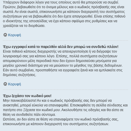
Υπάρχουν διάφοροι λόγοι για τους οποίους αυτό θα μπορούσε να συμβεί.
Πρώτον, βεβαιωθείτε ότι το όνομα μέλους και ο κωδικός πρόσβασής σας είναι
σωστά. Αν είναι σωστά, επικοινωνήστε με κάποιον διαχειριστή του συστήματος
συζητήσεων για να βεβαιωθείτε ότι δεν έχετε απαγορευθεί. Είναι επίσης πιθανό
ο ιδιοκτήτης της ιστοσελίδας να έχει κάποιο σφάλμα στις ρυθμίσεις και να
χρειάζεται να το διορθώσει.
Κορυφή
Έχω εγγραφεί κατά το παρελθόν αλλά δεν μπορώ να συνδεθώ πλέον!
Είναι πιθανό κάποιος διαχειριστής να απενεργοποίησε ή να διέγραψε τον
λογαριασμό σας για κάποιο λόγο. Επίσης, πολλά συστήματα συζητήσεων
απομακρύνουν μέλη περιοδικά που δεν έχουν δημοσιεύσει μηνύματα για
μεγάλο χρονικό διάστημα για να μειώσουν το μέγεθος της βάσης δεδομένων.
Εάν αυτό συμβαίνει, προσπαθήστε να εγγραφείτε ξανά και να εμπλακείτε στις
δημόσιες συζητήσεις.
Κορυφή
Έχω ξεχάσει τον κωδικό μου!
Μην πανικοβάλλεστε! Αν και ο κωδικός πρόσβασής σας δεν μπορεί να
ανακτηθεί, μπορεί εύκολα να επαναφερθεί. Επισκεφθείτε τη σελίδα σύνδεσης και
πατήστε στο
Ξέχασα τον κωδικό μου
. Ακολουθήστε τις οδηγίες και θα είστε σε
θέση να συνδεθείτε πάλι σύντομα.
Ωστόσο, αν δεν είστε σε θέση να επαναφέρετε τον κωδικό πρόσβασής σας,
επικοινωνήστε με κάποιον διαχειριστή του συστήματος συζητήσεων.