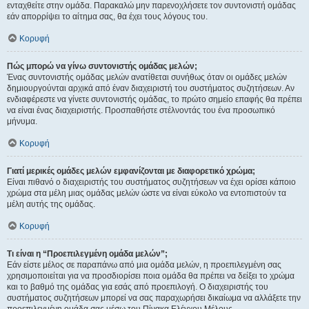
ενταχθείτε στην ομάδα. Παρακαλώ μην παρενοχλήσετε τον συντονιστή ομάδας
εάν απορρίψει το αίτημα σας, θα έχει τους λόγους του.
Κορυφή
Πώς μπορώ να γίνω συντονιστής ομάδας μελών;
Ένας συντονιστής ομάδας μελών ανατίθεται συνήθως όταν οι ομάδες μελών
δημιουργούνται αρχικά από έναν διαχειριστή του συστήματος συζητήσεων. Αν
ενδιαφέρεστε να γίνετε συντονιστής ομάδας, το πρώτο σημείο επαφής θα πρέπει
να είναι ένας διαχειριστής. Προσπαθήστε στέλνοντάς του ένα προσωπικό
μήνυμα.
Κορυφή
Γιατί μερικές ομάδες μελών εμφανίζονται με διαφορετικό χρώμα;
Είναι πιθανό ο διαχειριστής του συστήματος συζητήσεων να έχει ορίσει κάποιο
χρώμα στα μέλη μιας ομάδας μελών ώστε να είναι εύκολο να εντοπιστούν τα
μέλη αυτής της ομάδας.
Κορυφή
Τι είναι η “Προεπιλεγμένη ομάδα μελών”;
Εάν είστε μέλος σε παραπάνω από μια ομάδα μελών, η προεπιλεγμένη σας
χρησιμοποιείται για να προσδιορίσει ποια ομάδα θα πρέπει να δείξει το χρώμα
και το βαθμό της ομάδας για εσάς από προεπιλογή. Ο διαχειριστής του
συστήματος συζητήσεων μπορεί να σας παραχωρήσει δικαίωμα να αλλάξετε την