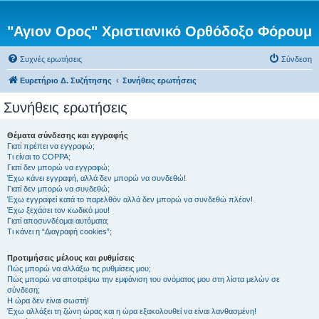
"Αγιον Ορος" Χριστιανικό Ορθόδοξο Φόρουμ
Συχνές ερωτήσεις
Σύνδεση
Ευρετήριο Δ. Συζήτησης
Συνήθεις ερωτήσεις
Συνήθεις ερωτήσεις
Θέματα σύνδεσης και εγγραφής
Γιατί πρέπει να εγγραφώ;
Τι είναι το COPPA;
Γιατί δεν μπορώ να εγγραφώ;
Έχω κάνει εγγραφή, αλλά δεν μπορώ να συνδεθώ!
Γιατί δεν μπορώ να συνδεθώ;
Έχω εγγραφεί κατά το παρελθόν αλλά δεν μπορώ να συνδεθώ πλέον!
Έχω ξεχάσει τον κωδικό μου!
Γιατί αποσυνδέομαι αυτόματα;
Τι κάνει η “Διαγραφή cookies”;
Προτιμήσεις μέλους και ρυθμίσεις
Πώς μπορώ να αλλάξω τις ρυθμίσεις μου;
Πώς μπορώ να αποτρέψω την εμφάνιση του ονόματος μου στη λίστα μελών σε
σύνδεση;
Η ώρα δεν είναι σωστή!
Έχω αλλάξει τη ζώνη ώρας και η ώρα εξακολουθεί να είναι λανθασμένη!