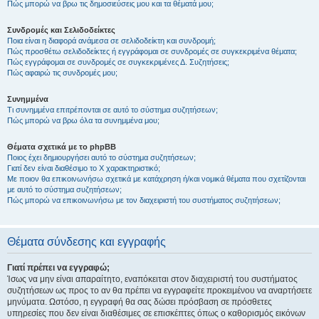
Πώς μπορώ να βρω τις δημοσιεύσεις μου και τα θέματά μου;
Συνδρομές και Σελιδοδείκτες
Ποια είναι η διαφορά ανάμεσα σε σελιδοδείκτη και συνδρομή;
Πώς προσθέτω σελιδοδείκτες ή εγγράφομαι σε συνδρομές σε συγκεκριμένα θέματα;
Πώς εγγράφομαι σε συνδρομές σε συγκεκριμένες Δ. Συζητήσεις;
Πώς αφαιρώ τις συνδρομές μου;
Συνημμένα
Τι συνημμένα επιτρέπονται σε αυτό το σύστημα συζητήσεων;
Πώς μπορώ να βρω όλα τα συνημμένα μου;
Θέματα σχετικά με το phpBB
Ποιος έχει δημιουργήσει αυτό το σύστημα συζητήσεων;
Γιατί δεν είναι διαθέσιμο το Χ χαρακτηριστικό;
Με ποιον θα επικοινωνήσω σχετικά με κατάχρηση ή/και νομικά θέματα που σχετίζονται
με αυτό το σύστημα συζητήσεων;
Πώς μπορώ να επικοινωνήσω με τον διαχειριστή του συστήματος συζητήσεων;
Θέματα σύνδεσης και εγγραφής
Γιατί πρέπει να εγγραφώ;
Ίσως να μην είναι απαραίτητο, εναπόκειται στον διαχειριστή του συστήματος
συζητήσεων ως προς το αν θα πρέπει να εγγραφείτε προκειμένου να αναρτήσετε
μηνύματα. Ωστόσο, η εγγραφή θα σας δώσει πρόσβαση σε πρόσθετες
υπηρεσίες που δεν είναι διαθέσιμες σε επισκέπτες όπως ο καθορισμός εικόνων