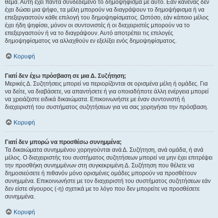
θέμα. Αυτή έχει πάντα συνδεδεμένο το δημοψήφισμα με αυτό. Εάν κανένας δεν
έχει δώσει μια ψήφο, τα μέλη μπορούν να διαγράψουν το δημοψήφισμα ή να
επεξεργαστούν κάθε επιλογή του δημοψηφίσματος. Ωστόσο, εάν κάποιο μέλος
έχει ήδη ψηφίσει, μόνον οι συντονιστές ή οι διαχειριστές μπορούν να το
επεξεργαστούν ή να το διαγράψουν. Αυτό αποτρέπει τις επιλογές
δημοψηφίσματος να αλλαχθούν εν εξελίξει ενός δημοψηφίσματος.
Κορυφή
Γιατί δεν έχω πρόσβαση σε μια Δ. Συζήτηση;
Μερικές Δ. Συζητήσεις μπορεί να περιορίζονται σε ορισμένα μέλη ή ομάδες. Για
να δείτε, να διαβάσετε, να απαντήσετε ή για οποιαδήποτε άλλη ενέργεια μπορεί
να χρειάζεστε ειδικά δικαιώματα. Επικοινωνήστε με έναν συντονιστή ή
διαχειριστή του συστήματος συζητήσεων για να σας χορηγήσει την πρόσβαση.
Κορυφή
Γιατί δεν μπορώ να προσθέσω συνημμένα;
Τα δικαιώματα συνημμένου χορηγούνται ανά Δ. Συζήτηση, ανά ομάδα, ή ανά
μέλος. Ο διαχειριστής του συστήματος συζητήσεων μπορεί να μην έχει επιτρέψει
την προσθήκη συνημμένων στη συγκεκριμένη Δ. Συζήτηση που θέλετε να
δημοσιεύσετε ή πιθανόν μόνο ορισμένες ομάδες μπορούν να προσθέτουν
συνημμένα. Επικοινωνήστε με τον διαχειριστή του συστήματος συζητήσεων εάν
δεν είστε σίγουρος (-η) σχετικά με το λόγο που δεν μπορείτε να προσθέσετε
συνημμένα.
Κορυφή