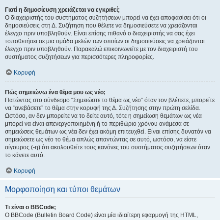
Γιατί η δημοσίευση χρειάζεται να εγκριθεί;
Ο διαχειριστής του συστήματος συζητήσεων μπορεί να έχει αποφασίσει ότι οι
δημοσιεύσεις στη Δ. Συζήτηση που θέλετε να δημοσιεύσετε να χρειάζονται
έλεγχο πριν υποβληθούν. Είναι επίσης πιθανό ο διαχειριστής να σας έχει
τοποθετήσει σε μια ομάδα μελών των οποίων οι δημοσιεύσεις να χρειάζονται
έλεγχο πριν υποβληθούν. Παρακαλώ επικοινωνείτε με τον διαχειριστή του
συστήματος συζητήσεων για περισσότερες πληροφορίες.
Κορυφή
Πώς σημειώνω ένα θέμα μου ως νέο;
Πατώντας στο σύνδεσμο “Σημειώστε το θέμα ως νέο” όταν τον βλέπετε, μπορείτε
να “ανεβάσετε” το θέμα στην κορυφή της Δ. Συζήτησης στην πρώτη σελίδα.
Ωστόσο, αν δεν μπορείτε να το δείτε αυτό, τότε η σημείωση θεμάτων ως νέα
μπορεί να είναι απενεργοποιημένη ή το περιθώριο χρόνου ανάμεσα σε
σημειώσεις θεμάτων ως νέα δεν έχει ακόμη επιτευχθεί. Είναι επίσης δυνατόν να
σημειώσετε ως νέο το θέμα απλώς απαντώντας σε αυτό, ωστόσο, να είστε
σίγουρος (-η) ότι ακολουθείτε τους κανόνες του συστήματος συζητήσεων όταν
το κάνετε αυτό.
Κορυφή
Μορφοποίηση και τύποι θεμάτων
Τι είναι ο BBCode;
Ο BBCode (Bulletin Board Code) είναι μία ιδιαίτερη εφαρμογή της HTML,