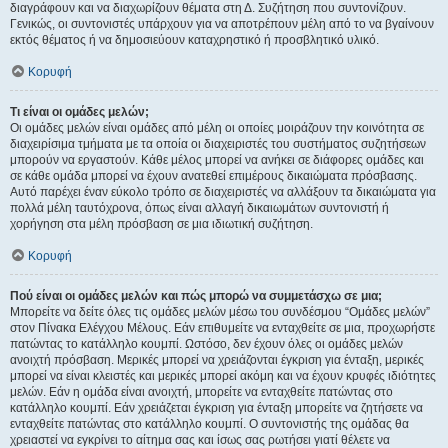
διαγράφουν και να διαχωρίζουν θέματα στη Δ. Συζήτηση που συντονίζουν.
Γενικώς, οι συντονιστές υπάρχουν για να αποτρέπουν μέλη από το να βγαίνουν
εκτός θέματος ή να δημοσιεύουν καταχρηστικό ή προσβλητικό υλικό.
Κορυφή
Τι είναι οι ομάδες μελών;
Οι ομάδες μελών είναι ομάδες από μέλη οι οποίες μοιράζουν την κοινότητα σε
διαχειρίσιμα τμήματα με τα οποία οι διαχειριστές του συστήματος συζητήσεων
μπορούν να εργαστούν. Κάθε μέλος μπορεί να ανήκει σε διάφορες ομάδες και
σε κάθε ομάδα μπορεί να έχουν ανατεθεί επιμέρους δικαιώματα πρόσβασης.
Αυτό παρέχει έναν εύκολο τρόπο σε διαχειριστές να αλλάξουν τα δικαιώματα για
πολλά μέλη ταυτόχρονα, όπως είναι αλλαγή δικαιωμάτων συντονιστή ή
χορήγηση στα μέλη πρόσβαση σε μια ιδιωτική συζήτηση.
Κορυφή
Πού είναι οι ομάδες μελών και πώς μπορώ να συμμετάσχω σε μια;
Μπορείτε να δείτε όλες τις ομάδες μελών μέσω του συνδέσμου “Ομάδες μελών”
στον Πίνακα Ελέγχου Μέλους. Εάν επιθυμείτε να ενταχθείτε σε μια, προχωρήστε
πατώντας το κατάλληλο κουμπί. Ωστόσο, δεν έχουν όλες οι ομάδες μελών
ανοιχτή πρόσβαση. Μερικές μπορεί να χρειάζονται έγκριση για ένταξη, μερικές
μπορεί να είναι κλειστές και μερικές μπορεί ακόμη και να έχουν κρυφές ιδιότητες
μελών. Εάν η ομάδα είναι ανοιχτή, μπορείτε να ενταχθείτε πατώντας στο
κατάλληλο κουμπί. Εάν χρειάζεται έγκριση για ένταξη μπορείτε να ζητήσετε να
ενταχθείτε πατώντας στο κατάλληλο κουμπί. Ο συντονιστής της ομάδας θα
χρειαστεί να εγκρίνει το αίτημα σας και ίσως σας ρωτήσει γιατί θέλετε να