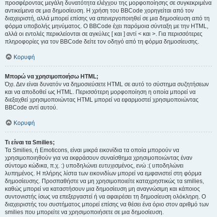
προσφέροντας μεγάλη δυνατότητα ελέγχου της μορφοποίησης σε συγκεκριμένα
αντικείμενα σε μια δημοσίευση. Η χρήση του BBCode χορηγείται από τον
διαχειριστή, αλλά μπορεί επίσης να απενεργοποιηθεί σε μια δημοσίευση από τη
φόρμα υποβολής μηνύματος. Ο BBCode έχει παρόμοια σύνταξη με την HTML,
αλλά οι εντολές περικλείονται σε αγκύλες [ και ] αντί < και >. Για περισσότερες
πληροφορίες για τον BBCode δείτε τον οδηγό από τη φόρμα δημοσίευσης.
Κορυφή
Μπορώ να χρησιμοποιήσω HTML;
Όχι. Δεν είναι δυνατόν να δημοσιεύσετε HTML σε αυτό το σύστημα συζητήσεων
και να αποδοθεί ως HTML. Περισσότερη μορφοποίηση η οποία μπορεί να
διεξαχθεί χρησιμοποιώντας HTML μπορεί να εφαρμοστεί χρησιμοποιώντας
BBCode αντί αυτού.
Κορυφή
Τι είναι τα Smilies;
Τα Smilies, ή Emoticons, είναι μικρά εικονίδια τα οποία μπορούν να
χρησιμοποιηθούν για να εκφράσουν συναίσθημα χρησιμοποιώντας έναν
σύντομο κώδικα, π.χ. :) υποδηλώνει ευτυχισμένος, ενώ :( υποδηλώνει
λυπημένος. Η πλήρης λίστα των εικονιδίων μπορεί να εμφανιστεί στη φόρμα
δημοσίευσης. Προσπαθήστε να μη χρησιμοποιείτε καταχρηστικώς τα smilies,
καθώς μπορεί να καταστήσουν μια δημοσίευση μη αναγνώσιμη και κάποιος
συντονιστής ίσως να επεξεργαστεί ή να αφαιρέσει τη δημοσίευση ολόκληρη. Ο
διαχειριστής του συστήματος μπορεί επίσης να θέσει ένα όριο στον αριθμό των
smilies που μπορείτε να χρησιμοποιήσετε σε μια δημοσίευση.