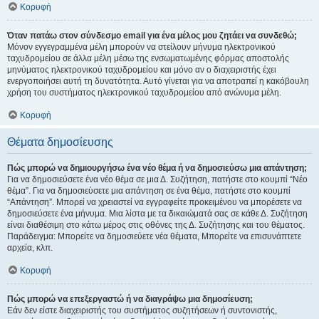
Κορυφή
Όταν πατάω στον σύνδεσμο email για ένα μέλος μου ζητάει να συνδεθώ;
Μόνον εγγεγραμμένα μέλη μπορούν να στείλουν μήνυμα ηλεκτρονικού
ταχυδρομείου σε άλλα μέλη μέσω της ενσωματωμένης φόρμας αποστολής
μηνύματος ηλεκτρονικού ταχυδρομείου και μόνο αν ο διαχειριστής έχει
ενεργοποιήσει αυτή τη δυνατότητα. Αυτό γίνεται για να αποτραπεί η κακόβουλη
χρήση του συστήματος ηλεκτρονικού ταχυδρομείου από ανώνυμα μέλη.
Κορυφή
Θέματα δημοσίευσης
Πώς μπορώ να δημιουργήσω ένα νέο θέμα ή να δημοσιεύσω μια απάντηση;
Για να δημοσιεύσετε ένα νέο θέμα σε μια Δ. Συζήτηση, πατήστε στο κουμπί “Νέο
θέμα”. Για να δημοσιεύσετε μια απάντηση σε ένα θέμα, πατήστε στο κουμπί
“Απάντηση”. Μπορεί να χρειαστεί να εγγραφείτε προκειμένου να μπορέσετε να
δημοσιεύσετε ένα μήνυμα. Μια λίστα με τα δικαιώματά σας σε κάθε Δ. Συζήτηση
είναι διαθέσιμη στο κάτω μέρος στις οθόνες της Δ. Συζήτησης και του θέματος.
Παράδειγμα: Μπορείτε να δημοσιεύετε νέα θέματα, Μπορείτε να επισυνάπτετε
αρχεία, κλπ.
Κορυφή
Πώς μπορώ να επεξεργαστώ ή να διαγράψω μια δημοσίευση;
Εάν δεν είστε διαχειριστής του συστήματος συζητήσεων ή συντονιστής,