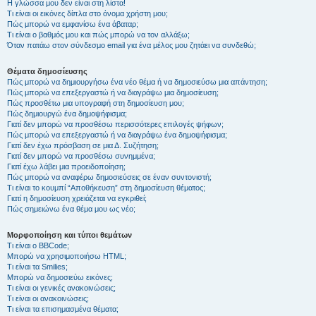
Η γλώσσα μου δεν είναι στη λίστα!
Τι είναι οι εικόνες δίπλα στο όνομα χρήστη μου;
Πώς μπορώ να εμφανίσω ένα άβαταρ;
Τι είναι ο βαθμός μου και πώς μπορώ να τον αλλάξω;
Όταν πατάω στον σύνδεσμο email για ένα μέλος μου ζητάει να συνδεθώ;
Θέματα δημοσίευσης
Πώς μπορώ να δημιουργήσω ένα νέο θέμα ή να δημοσιεύσω μια απάντηση;
Πώς μπορώ να επεξεργαστώ ή να διαγράψω μια δημοσίευση;
Πώς προσθέτω μια υπογραφή στη δημοσίευση μου;
Πώς δημιουργώ ένα δημοψήφισμα;
Γιατί δεν μπορώ να προσθέσω περισσότερες επιλογές ψήφων;
Πώς μπορώ να επεξεργαστώ ή να διαγράψω ένα δημοψήφισμα;
Γιατί δεν έχω πρόσβαση σε μια Δ. Συζήτηση;
Γιατί δεν μπορώ να προσθέσω συνημμένα;
Γιατί έχω λάβει μια προειδοποίηση;
Πώς μπορώ να αναφέρω δημοσιεύσεις σε έναν συντονιστή;
Τι είναι το κουμπί “Αποθήκευση” στη δημοσίευση θέματος;
Γιατί η δημοσίευση χρειάζεται να εγκριθεί;
Πώς σημειώνω ένα θέμα μου ως νέο;
Μορφοποίηση και τύποι θεμάτων
Τι είναι ο BBCode;
Μπορώ να χρησιμοποιήσω HTML;
Τι είναι τα Smilies;
Μπορώ να δημοσιεύω εικόνες;
Τι είναι οι γενικές ανακοινώσεις;
Τι είναι οι ανακοινώσεις;
Τι είναι τα επισημασμένα θέματα;