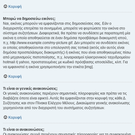
Κορυφή
Μπορώ να δημοσιεύω εικόνες;
Ναι, εικόνες μπορούν να εμφανίζονται στις δημοσιεύσεις σας. Εάν ο
διαχειριστής επιτρέπει τα συνημμένα, μπορείτε να φορτώσετε την εικόνα στο
σύστημα συζητήσεων. Διαφορετικά, θα πρέπει να συνδέσετε με παραπομπή μία
εικόνα η οποία αποθηκεύεται σε έναν δημόσια προσβάσιμο διακομιστή ιστού,
π.χ. http://www.example.com/my-picture.gif. Δεν μπορείτε να συνδέσετε εικόνες
οι οποίες αποθηκεύονται στο υπολογιστή σας τοπικά (εκτός εάν αυτός είναι
δημόσια προσπελάσιμος διακομιστής) ή εικόνες που είναι αποθηκευμένες πίσω
από μηχανισμούς πιστοποίησης, π.χ. λογαριασμοί ηλεκτρονικού ταχυδρομείου
hotmail ή yahoo, προστατευμένες με κωδικό πρόσβασης ιστοσελίδες, κλπ. Για
να εμφανιστεί η εικόνα χρησιμοποιήστε την ετικέτα [img].
Κορυφή
Τι είναι οι γενικές ανακοινώσεις;
Οι γενικές ανακοινώσεις περιέχουν σημαντικές πληροφορίες και πρέπει να τις
διαβάζετε όποτε είναι εφικτό. Αυτές θα εμφανίζονται στην κορυφή της κάθε Δ.
Συζήτησης και στον Πίνακα Ελέγχου Μέλους. Δικαιώματα γενικής ανακοίνωσης
χορηγούνται από τον διαχειριστή του συστήματος συζητήσεων.
Κορυφή
Τι είναι οι ανακοινώσεις;
Οι ανακοινώσεις συχνά περιέχουν σημαντικές πληροφορίες για τη συγκεκριμένη