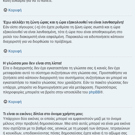
καλή ευκαιρία για να το κάνετε.
Κορυφή
Έχω αλλάξει τη ζώνη ώρας και η ώρα εξακολουθεί να είναι λανθασμένη!
Εάν είστε σίγουρος (-η) ότι έχετε ρυθμίσει τη ζώνη ώρας σωστά και η ώρα
εξακολουθεί να είναι λανθασμένη, τότε ή ώρα που είναι αποθηκευμένη στο
ρολόι του διακομιστή είναι εσφαλμένη. Παρακαλώ να ειδοποιήσετε κάποιον
διαχειριστή για να διορθώσει το πρόβλημα.
Κορυφή
Η γλώσσα μου δεν είναι στη λίστα!
Είτε ο διαχειριστής δεν έχει εγκαταστήσει τη γλώσσα σας ή κανείς δεν έχει
μεταφράσει αυτό το σύστημα συζητήσεων στη γλώσσα σας. Προσπαθήστε να
ζητήσετε από κάποιον διαχειριστή του συστήματος συζητήσεων αν μπορεί να
εγκαταστήσει το πακέτο γλώσσας που χρειάζεστε. Εάν το πακέτο γλώσσας δεν
υπάρχει, μπορείτε να δημιουργήσετε μια νέα μετάφραση. Περισσότερες
πληροφορίες μπορείτε να βρείτε στην ιστοσελίδα του
phpBB
®.
Κορυφή
Τι είναι οι εικόνες δίπλα στο όνομα χρήστη μου;
Υπάρχουν δύο εικόνες οι οποίες μπορεί να εμφανιστούν μαζί με το όνομα
μέλους στην προβολή δημοσιεύσεων. Μια από αυτές μπορεί να είναι μια εικόνα
που σχετίζεται με το βαθμό σας, γενικώς με τη μορφή των άστρων, τετραγώνων
ή κουκίδων, υποδεικνύοντας πόσες δημοσιεύσεις έχετε κάνει ή το αξίωμα σας