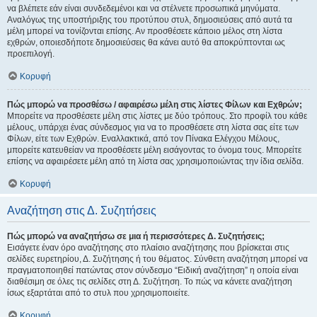
να βλέπετε εάν είναι συνδεδεμένοι και να στέλνετε προσωπικά μηνύματα.
Αναλόγως της υποστήριξης του προτύπου στυλ, δημοσιεύσεις από αυτά τα
μέλη μπορεί να τονίζονται επίσης. Αν προσθέσετε κάποιο μέλος στη λίστα
εχθρών, οποιεσδήποτε δημοσιεύσεις θα κάνει αυτό θα αποκρύπτονται ως
προεπιλογή.
Κορυφή
Πώς μπορώ να προσθέσω / αφαιρέσω μέλη στις λίστες Φίλων και Εχθρών;
Μπορείτε να προσθέσετε μέλη στις λίστες με δύο τρόπους. Στο προφίλ του κάθε
μέλους, υπάρχει ένας σύνδεσμος για να το προσθέσετε στη λίστα σας είτε των
Φίλων, είτε των Εχθρών. Εναλλακτικά, από τον Πίνακα Ελέγχου Μέλους,
μπορείτε κατευθείαν να προσθέσετε μέλη εισάγοντας το όνομα τους. Μπορείτε
επίσης να αφαιρέσετε μέλη από τη λίστα σας χρησιμοποιώντας την ίδια σελίδα.
Κορυφή
Αναζήτηση στις Δ. Συζητήσεις
Πώς μπορώ να αναζητήσω σε μια ή περισσότερες Δ. Συζητήσεις;
Εισάγετε έναν όρο αναζήτησης στο πλαίσιο αναζήτησης που βρίσκεται στις
σελίδες ευρετηρίου, Δ. Συζήτησης ή του θέματος. Σύνθετη αναζήτηση μπορεί να
πραγματοποιηθεί πατώντας στον σύνδεσμο “Ειδική αναζήτηση” η οποία είναι
διαθέσιμη σε όλες τις σελίδες στη Δ. Συζήτηση. Το πώς να κάνετε αναζήτηση
ίσως εξαρτάται από το στυλ που χρησιμοποιείτε.
Κορυφή