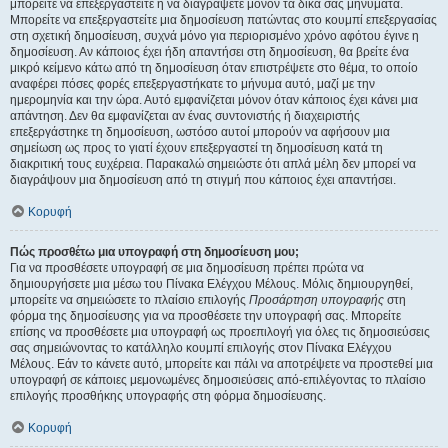
μπορείτε να επεξεργαστείτε ή να διαγράψετε μόνον τα δικά σας μηνύματα.
Μπορείτε να επεξεργαστείτε μια δημοσίευση πατώντας στο κουμπί επεξεργασίας
στη σχετική δημοσίευση, συχνά μόνο για περιορισμένο χρόνο αφότου έγινε η
δημοσίευση. Αν κάποιος έχει ήδη απαντήσει στη δημοσίευση, θα βρείτε ένα
μικρό κείμενο κάτω από τη δημοσίευση όταν επιστρέψετε στο θέμα, το οποίο
αναφέρει πόσες φορές επεξεργαστήκατε το μήνυμα αυτό, μαζί με την
ημερομηνία και την ώρα. Αυτό εμφανίζεται μόνον όταν κάποιος έχει κάνει μια
απάντηση. Δεν θα εμφανίζεται αν ένας συντονιστής ή διαχειριστής
επεξεργάστηκε τη δημοσίευση, ωστόσο αυτοί μπορούν να αφήσουν μια
σημείωση ως προς το γιατί έχουν επεξεργαστεί τη δημοσίευση κατά τη
διακριτική τους ευχέρεια. Παρακαλώ σημειώστε ότι απλά μέλη δεν μπορεί να
διαγράψουν μια δημοσίευση από τη στιγμή που κάποιος έχει απαντήσει.
Κορυφή
Πώς προσθέτω μια υπογραφή στη δημοσίευση μου;
Για να προσθέσετε υπογραφή σε μια δημοσίευση πρέπει πρώτα να
δημιουργήσετε μια μέσω του Πίνακα Ελέγχου Μέλους. Μόλις δημιουργηθεί,
μπορείτε να σημειώσετε το πλαίσιο επιλογής
Προσάρτηση υπογραφής
στη
φόρμα της δημοσίευσης για να προσθέσετε την υπογραφή σας. Μπορείτε
επίσης να προσθέσετε μια υπογραφή ως προεπιλογή για όλες τις δημοσιεύσεις
σας σημειώνοντας το κατάλληλο κουμπί επιλογής στον Πίνακα Ελέγχου
Μέλους. Εάν το κάνετε αυτό, μπορείτε και πάλι να αποτρέψετε να προστεθεί μια
υπογραφή σε κάποιες μεμονωμένες δημοσιεύσεις από-επιλέγοντας το πλαίσιο
επιλογής προσθήκης υπογραφής στη φόρμα δημοσίευσης.
Κορυφή