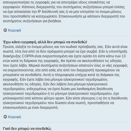
απενεργοποιήσει τις εγγραφές για να αποτρέψει νέους επισκέπτες να
εγγραφούν. Κάποιος διαχειριστής του συστήματος συζητήσεων μπορεί επίσης
να έχει αποκλείσει την IP διεύθυνσή σας ή να μην επιτρέπει το όνομα μέλους
που προσπαθείτε να καταχωρίσετε. Επικοινωνήστε με κάποιον διαχειριστή του
συστήματος συζητήσεων για βοήθεια.
Κορυφή
Έχω κάνει εγγραφή, αλλά δεν μπορώ να συνδεθώ!
Πρώτα, ελέγξτε το όνομα μέλους και τον κωδικό πρόσβασής σας. Εάν αυτά είναι
σωστά, τότε ένα από τα δύο πράγματα μπορεί να έχει συμβεί. Εάν η υποστήριξη
διακήρυξης COPPA είναι ενεργοποιημένη και έχετε ορίσει ότι είστε κάτω των 13
ετών κατά τη διάρκεια της εγγραφής, θα πρέπει να ακολουθήσετε τις οδηγίες
που έχετε λάβει. Μερικά συστήματα συζητήσεων απαιτούν όλες οι νέες εγγραφές
να ενεργοποιούνται, είτε από εσάς είτε από τον διαχειριστή προκειμένου να
μπορέσετε να συνδεθείτε. Αυτή η πληροφορία υπήρχε κατά τη διάρκεια της
εγγραφής. Εάν έχετε λάβει ένα μήνυμα ηλεκτρονικού ταχυδρομείου,
ακολουθήστε τις οδηγίες. Εάν δεν λάβετε ένα μήνυμα ηλεκτρονικού
ταχυδρομείου, ενδεχομένως να έχετε δώσει μια λανθασμένη διεύθυνση
ηλεκτρονικού ταχυδρομείου ή το μήνυμα ηλεκτρονικού ταχυδρομείου, έχει
μπλοκαριστεί από κάποιο φίλτρο spam. Εάν είστε σίγουρος (-η) ότι η διεύθυνση
ηλεκτρονικού ταχυδρομείου που δώσατε είναι σωστή, προσπαθήστε να
επικοινωνήσετε με έναν διαχειριστή.
Κορυφή
Γιατί δεν μπορώ να συνδεθώ;