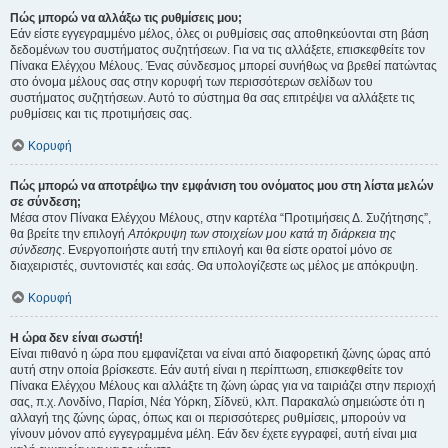
Πώς μπορώ να αλλάξω τις ρυθμίσεις μου;
Εάν είστε εγγεγραμμένο μέλος, όλες οι ρυθμίσεις σας αποθηκεύονται στη βάση
δεδομένων του συστήματος συζητήσεων. Για να τις αλλάξετε, επισκεφθείτε τον
Πίνακα Ελέγχου Μέλους. Ένας σύνδεσμος μπορεί συνήθως να βρεθεί πατώντας
στο όνομα μέλους σας στην κορυφή των περισσότερων σελίδων του
συστήματος συζητήσεων. Αυτό το σύστημα θα σας επιτρέψει να αλλάξετε τις
ρυθμίσεις και τις προτιμήσεις σας.
Κορυφή
Πώς μπορώ να αποτρέψω την εμφάνιση του ονόματος μου στη λίστα μελών
σε σύνδεση;
Μέσα στον Πίνακα Ελέγχου Μέλους, στην καρτέλα “Προτιμήσεις Δ. Συζήτησης”,
θα βρείτε την επιλογή
Απόκρυψη των στοιχείων μου κατά τη διάρκεια της
σύνδεσης
. Ενεργοποιήστε αυτή την επιλογή και θα είστε ορατοί μόνο σε
διαχειριστές, συντονιστές και εσάς. Θα υπολογίζεστε ως μέλος με απόκρυψη.
Κορυφή
Η ώρα δεν είναι σωστή!
Είναι πιθανό η ώρα που εμφανίζεται να είναι από διαφορετική ζώνης ώρας από
αυτή στην οποία βρίσκεστε. Εάν αυτή είναι η περίπτωση, επισκεφθείτε τον
Πίνακα Ελέγχου Μέλους και αλλάξτε τη ζώνη ώρας για να ταιριάζει στην περιοχή
σας, π.χ. Λονδίνο, Παρίσι, Νέα Υόρκη, Σίδνεϋ, κλπ. Παρακαλώ σημειώστε ότι η
αλλαγή της ζώνης ώρας, όπως και οι περισσότερες ρυθμίσεις, μπορούν να
γίνουν μόνον από εγγεγραμμένα μέλη. Εάν δεν έχετε εγγραφεί, αυτή είναι μια