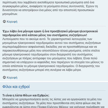
περίπτωση που λαμβάνετε ανεπιθύμητα προσωπικά μηνύματα από ένα
συγκεκριμένο μέλος, αναφέρετε τα μηνύματα στους συντονιστές. Έχουν τη
δυνατότητα να αποτρέψουν ένα μέλος από την αποστολή προσωπικών
μηνυμάτων.
Κορυφή
Έχω λάβει ένα μήνυμα spam ή ένα προσβλητικό μήνυμα ηλεκτρονικού
ταχυδρομείου από κάποιο μέλος του συστήματος συζητήσεων!
Λυπούμαστε που το ακούμε αυτό. Το χαρακτηριστικό λειτουργίας των
μηνυμάτων ηλεκτρονικού ταχυδρομείου αυτού του συστήματος συζητήσεων
συμπεριλαμβάνουν ασφαλιστικές δικλείδες για να προσπαθήσουμε και να
παρακολουθήσουμε μέλη που αποστέλλουν τέτοια μηνύματα, οπότε στείλτε
μήνυμα ηλεκτρονικού ταχυδρομείου στον διαχειριστή του συστήματος
συζητήσεων με πλήρες αντίγραφο του μηνύματος που λάβατε. Είναι πολύ
σημαντικό να υπάρχουν οι κεφαλίδες που περιέχουν τα στοιχεία του μέλους το
οποίο απέστειλε το μήνυμα ηλεκτρονικού ταχυδρομείου. Ο διαχειριστής του
συστήματος συζητήσεων μπορεί στη συνέχεια να λάβει μέτρα.
Κορυφή
Φίλοι και εχθροί
Τι είναι η λίστα Φίλων και Εχθρών;
Μπορείτε να χρησιμοποιήσετε αυτές τις λίστες για να οργανώσετε τα μέλη του
συστήματος συζητήσεων. Τα μέλη που προστίθενται στη λίστα φίλων σας θα
εμφανίζονται σε λίστα στον Πίνακα Ελέγχου Μέλους για γρήγορη πρόσβαση για