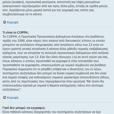
μελών (avatars), προσωπικά μηνύματα, αποστολή και λήψη μηνυμάτων
ηλεκτρονικού ταχυδρομείου από και προς άλλα μέλη, ένταξη σε ομάδα μελών,
κλπ. Χρειάζονται μόνο μερικά λεπτά για την εγγραφή σας οπότε σας
συμβουλεύουμε να το κάνετε.
Κορυφή
Τι είναι το COPPA;
Το COPPA, ή Προστασία Προσωπικών Δεδομένων Ανηλίκων στο Διαδίκτυο,
πράξη του 1998, είναι νόμος που απαιτεί από δικτυακούς τόπους οι οποίοι
μπορούν να συλλέγουν πληροφορίες από ανηλίκους κάτω των 13 ετών να
έχουν γραπτή γονική συναίνεση ή κάποια άλλη μέθοδο νομικής επιβεβαίωσης
κηδεμόνα, που να επιτρέπει τη συλλογή προσωπικών δεδομένων από ανήλικο
ηλικίας μικρότερης των 13. Εάν δεν είστε σίγουρος (-η) αν αυτό ισχύει για σας,
όπως κάποιος ο οποίος προσπαθεί να εγγραφεί ή στην ιστοσελίδα που
προσπαθείτε να εγγραφείτε, επικοινωνήστε με νομικό σύμβουλο για βοήθεια.
Παρακαλώ σημειώστε ότι το phpBB Limited και ο ιδιοκτήτης του εν λόγω
συστήματος συζητήσεων δεν μπορεί να δώσει νομική συμβουλή και δεν είναι
ένα σημείο επαφής για ενδοιασμούς νομικού χαρακτήρα οποιουδήποτε είδους,
εκτός από τις περιπτώσεις που περιγράφονται στην ερώτηση “Με ποιόν θα
επικοινωνήσω σχετικά με νομικά ή θέματα κατάχρησης πάνω στο σύστημα
συζητήσεων;”.
Κορυφή
Γιατί δεν μπορώ να εγγραφώ;
Είναι πιθανόν κάποιος διαχειριστής του συστήματος συζητήσεων να έχει