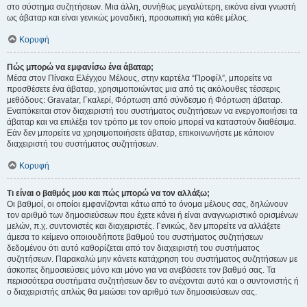
στο σύστημα συζητήσεων. Μια άλλη, συνήθως μεγαλύτερη, εικόνα είναι γνωστή
ως άβαταρ και είναι γενικώς μοναδική, προσωπική για κάθε μέλος.
Κορυφή
Πώς μπορώ να εμφανίσω ένα άβαταρ;
Μέσα στον Πίνακα Ελέγχου Μέλους, στην καρτέλα “Προφίλ”, μπορείτε να
προσθέσετε ένα άβαταρ, χρησιμοποιώντας μια από τις ακόλουθες τέσσερις
μεθόδους: Gravatar, Γκαλερί, Φόρτωση από σύνδεσμο ή Φόρτωση άβαταρ.
Εναπόκειται στον διαχειριστή του συστήματος συζητήσεων να ενεργοποιήσει τα
άβαταρ και να επιλέξει τον τρόπο με τον οποίο μπορεί να καταστούν διαθέσιμα.
Εάν δεν μπορείτε να χρησιμοποιήσετε άβαταρ, επικοινωνήστε με κάποιον
διαχειριστή του συστήματος συζητήσεων.
Κορυφή
Τι είναι ο βαθμός μου και πώς μπορώ να τον αλλάξω;
Οι βαθμοί, οι οποίοι εμφανίζονται κάτω από το όνομα μέλους σας, δηλώνουν
τον αριθμό των δημοσιεύσεων που έχετε κάνει ή είναι αναγνωριστικό ορισμένων
μελών, π.χ. συντονιστές και διαχειριστές. Γενικώς, δεν μπορείτε να αλλάξετε
άμεσα το κείμενο οποιουδήποτε βαθμού του συστήματος συζητήσεων
δεδομένου ότι αυτό καθορίζεται από τον διαχειριστή του συστήματος
συζητήσεων. Παρακαλώ μην κάνετε κατάχρηση του συστήματος συζητήσεων με
άσκοπες δημοσιεύσεις μόνο και μόνο για να ανεβάσετε τον βαθμό σας. Τα
περισσότερα συστήματα συζητήσεων δεν το ανέχονται αυτό και ο συντονιστής ή
ο διαχειριστής απλώς θα μειώσει τον αριθμό των δημοσιεύσεων σας.