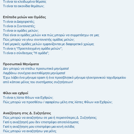
Τι είναι τα κλειδωμένα θέματα;
Τι είναι τα εικονίδια θεμάτων;
Επίπεδα μελών και Ομάδες
Τι είναι οι Διαχειριστές;
Τι είναι οι Συντονιστές;
Τι είναι οι ομάδες μελών;
Πού είναι οι ομάδες μελών και πώς μπορώ να συμμετάσχω σε μια;
Πώς μπορώ να γίνω συντονιστής ομάδας μελών;
Γιατί μερικές ομάδες μελών εμφανίζονται με διαφορετικό χρώμα;
Τι είναι η “Προεπιλεγμένη ομάδα μελών”;
Τι είναι ο σύνδεσμος "Η ομάδα”;
Προσωπικά Μηνύματα
Δεν μπορώ να στείλω προσωπικά μηνύματα!
Λαμβάνω συνέχεια ανεπιθύμητα μηνύματα!
Έχω λάβει ένα μήνυμα spam ή ένα προσβλητικό μήνυμα ηλεκτρονικού ταχυδρομείου
από κάποιο μέλος του συστήματος συζητήσεων!
Φίλοι και εχθροί
Τι είναι η λίστα Φίλων και Εχθρών;
Πώς μπορώ να προσθέσω / αφαιρέσω μέλη στις λίστες Φίλων και Εχθρών;
Αναζήτηση στις Δ. Συζητήσεις
Πώς μπορώ να αναζητήσω σε μια ή περισσότερες Δ. Συζητήσεις;
Γιατί η αναζήτησή μου δεν επιστρέφει αποτελέσματα;
Γιατί η αναζήτηση μου επιστρέφει μια κενή σελίδα;
Πώς μπορώ να αναζητήσω για μέλη;