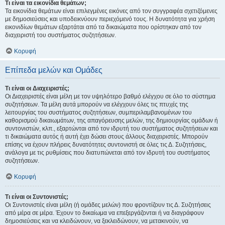
Τι είναι τα εικονίδια θεμάτων;
Τα εικονίδια θεμάτων είναι επιλεγμένες εικόνες από τον συγγραφέα σχετιζόμενες
με δημοσιεύσεις και υποδεικνύουν περιεχόμενό τους. Η δυνατότητα για χρήση
εικονιδίων θεμάτων εξαρτάται από τα δικαιώματα που ορίστηκαν από τον
διαχειριστή του συστήματος συζητήσεων.
Κορυφή
Επίπεδα μελών και Ομάδες
Τι είναι οι Διαχειριστές;
Οι Διαχειριστές είναι μέλη με τον υψηλότερο βαθμό ελέγχου σε όλο το σύστημα
συζητήσεων. Τα μέλη αυτά μπορούν να ελέγχουν όλες τις πτυχές της
λειτουργίας του συστήματος συζητήσεων, συμπεριλαμβανομένων του
καθορισμού δικαιωμάτων, της απαγόρευσης μελών, της δημιουργίας ομάδων ή
συντονιστών, κλπ., εξαρτώνται από τον ιδρυτή του συστήματος συζητήσεων και
τι δικαιώματα αυτός ή αυτή έχει δώσει στους άλλους διαχειριστές. Μπορούν
επίσης να έχουν πλήρεις δυνατότητες συντονιστή σε όλες τις Δ. Συζητήσεις,
ανάλογα με τις ρυθμίσεις που διατυπώνεται από τον ιδρυτή του συστήματος
συζητήσεων.
Κορυφή
Τι είναι οι Συντονιστές;
Οι Συντονιστές είναι μέλη (ή ομάδες μελών) που φροντίζουν τις Δ. Συζητήσεις
από μέρα σε μέρα. Έχουν το δικαίωμα να επεξεργάζονται ή να διαγράφουν
δημοσιεύσεις και να κλειδώνουν, να ξεκλειδώνουν, να μετακινούν, να