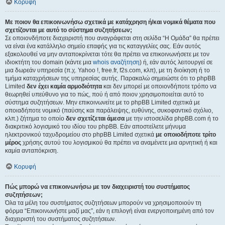
Κορυφή
Με ποιον θα επικοινωνήσω σχετικά με κατάχρηση ή/και νομικά θέματα που
σχετίζονται με αυτό το σύστημα συζητήσεων;
Σε οποιονδήποτε διαχειριστή που αναγράφεται στη σελίδα “Η Ομάδα” θα πρέπει
να είναι ένα κατάλληλο σημείο επαφής για τις καταγγελίες σας. Εάν αυτός
εξακολουθεί να μην ανταποκρίνεται τότε θα πρέπει να επικοινωνήσετε με τον
ιδιοκτήτη του domain (κάντε μια
whois αναζήτηση
) ή, εάν αυτός λειτουργεί σε
μια δωρεάν υπηρεσία (π.χ. Yahoo !, free.fr, f2s.com, κλπ), με τη διοίκηση ή το
τμήμα καταχρήσεων της υπηρεσίας αυτής. Παρακαλώ σημειώστε ότι το phpBB
Limited
δεν έχει καμία αρμοδιότητα
και δεν μπορεί με οποιονδήποτε τρόπο να
θεωρηθεί υπεύθυνο για το πώς, πού ή από ποιον χρησιμοποιείται αυτό το
σύστημα συζητήσεων. Μην επικοινωνείτε με το phpBB Limited σχετικά με
οποιαδήποτε νομικό (παύσης και παράλειψης, ευθύνης, συκοφαντικό σχόλιο,
κλπ.) ζήτημα το οποίο
δεν σχετίζεται άμεσα
με την ιστοσελίδα phpBB.com ή το
διακριτικό λογισμικό του ιδίου του phpBB. Εάν αποστείλετε μήνυμα
ηλεκτρονικού ταχυδρομείου στο phpBB Limited σχετικά
με οποιοδήποτε τρίτο
μέρος
χρήσης αυτού του λογισμικού θα πρέπει να αναμένετε μια αρνητική ή και
καμία ανταπόκριση.
Κορυφή
Πώς μπορώ να επικοινωνήσω με τον διαχειριστή του συστήματος
συζητήσεων;
Όλα τα μέλη του συστήματος συζητήσεων μπορούν να χρησιμοποιούν τη
φόρμα “Επικοινωνήστε μαζί μας”, εάν η επιλογή είναι ενεργοποιημένη από τον
διαχειριστή του συστήματος συζητήσεων.