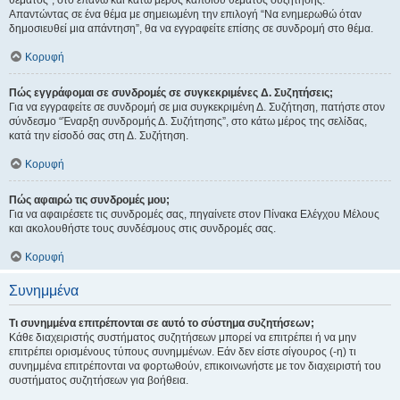
θέματος", στο επάνω και κάτω μέρος κάποιου θέματος συζήτησης.
Απαντώντας σε ένα θέμα με σημειωμένη την επιλογή “Να ενημερωθώ όταν
δημοσιευθεί μια απάντηση”, θα να εγγραφείτε επίσης σε συνδρομή στο θέμα.
Κορυφή
Πώς εγγράφομαι σε συνδρομές σε συγκεκριμένες Δ. Συζητήσεις;
Για να εγγραφείτε σε συνδρομή σε μια συγκεκριμένη Δ. Συζήτηση, πατήστε στον
σύνδεσμο “Έναρξη συνδρομής Δ. Συζήτησης”, στο κάτω μέρος της σελίδας,
κατά την είσοδό σας στη Δ. Συζήτηση.
Κορυφή
Πώς αφαιρώ τις συνδρομές μου;
Για να αφαιρέσετε τις συνδρομές σας, πηγαίνετε στον Πίνακα Ελέγχου Μέλους
και ακολουθήστε τους συνδέσμους στις συνδρομές σας.
Κορυφή
Συνημμένα
Τι συνημμένα επιτρέπονται σε αυτό το σύστημα συζητήσεων;
Κάθε διαχειριστής συστήματος συζητήσεων μπορεί να επιτρέπει ή να μην
επιτρέπει ορισμένους τύπους συνημμένων. Εάν δεν είστε σίγουρος (-η) τι
συνημμένα επιτρέπονται να φορτωθούν, επικοινωνήστε με τον διαχειριστή του
συστήματος συζητήσεων για βοήθεια.