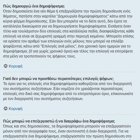
Πώς δημιουργώ ένα δημοψήφισμα;
Όταν δημοσιεύετε ένα νέο θέμα ή επεξεργάζεστε την πρώτη δημοσίευση ενός
θέματος, πατήστε στην καρτέλα “Δημιουργία δημοψηφίσματος” κάτω από την
κύρια φόρμα δημοσίευσης. Εάν δεν μπορείτε να το δείτε αυτό, δεν έχετε τα
κατάλληλα δικαιώματα για να δημιουργήσετε δημοψηφίσματα. Εισάγετε έναν
τίτλο και τουλάχιστον δύο επιλογές στα κατάλληλα πεδία, διασφαλίζοντας κάθε
επιλογή να είναι σε ξεχωριστή γραμμή στην περιοχή κειμένου. Μπορείτε επίσης
να ορίσετε τον αριθμό των επιλογών ενός μέλους που μπορεί να επιλέξει
ψηφίζοντας κάτω από “Επιλογές ανά μέλος”, ένα χρονικό όριο ημερών για το
δημοψήφισμα, (0 για χωρίς χρονικό όριο) και τέλος την επιλογή να επιτρέψετε
στα μέλη να τροποποιούν τις ψήφους τους.
Κορυφή
Γιατί δεν μπορώ να προσθέσω περισσότερες επιλογές ψήφων;
Το όριο για τις επιλογές στα δημοψηφίσματα καθορίζεται από τον διαχειριστή
του συστήματος συζητήσεων. Εάν νομίζετε ότι χρειάζονται περισσότερες
επιλογές στο δικό σας δημοψήφισμα από το επιτρεπόμενο όριο, επικοινωνείτε
με τον διαχειριστή του συστήματος συζητήσεων.
Κορυφή
Πώς μπορώ να επεξεργαστώ ή να διαγράψω ένα δημοψήφισμα;
Όπως και στις δημοσιεύσεις, τα δημοψηφίσματα μπορούν να επεξεργαστούν
μόνον από τον συγγραφέα τους, έναν συντονιστή ή έναν διαχειριστή. Για να
επεξεργαστείτε ένα δημοψήφισμα, επεξεργαστείτε την πρώτη δημοσίευση στο