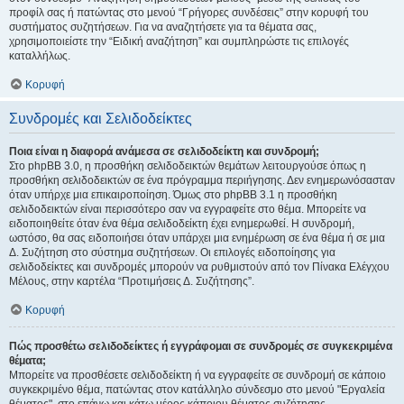
προφίλ σας ή πατώντας στο μενού “Γρήγορες συνδέσεις” στην κορυφή του
συστήματος συζητήσεων. Για να αναζητήσετε για τα θέματα σας,
χρησιμοποιείστε την “Ειδική αναζήτηση” και συμπληρώστε τις επιλογές
καταλλήλως.
Κορυφή
Συνδρομές και Σελιδοδείκτες
Ποια είναι η διαφορά ανάμεσα σε σελιδοδείκτη και συνδρομή;
Στο phpBB 3.0, η προσθήκη σελιδοδεικτών θεμάτων λειτουργούσε όπως η
προσθήκη σελιδοδεικτών σε ένα πρόγραμμα περιήγησης. Δεν ενημερωνόσασταν
όταν υπήρχε μια επικαιροποίηση. Όμως στο phpBB 3.1 η προσθήκη
σελιδοδεικτών είναι περισσότερο σαν να εγγραφείτε στο θέμα. Μπορείτε να
ειδοποιηθείτε όταν ένα θέμα σελιδοδείκτη έχει ενημερωθεί. Η συνδρομή,
ωστόσο, θα σας ειδοποιήσει όταν υπάρχει μια ενημέρωση σε ένα θέμα ή σε μια
Δ. Συζήτηση στο σύστημα συζητήσεων. Οι επιλογές ειδοποίησης για
σελιδοδείκτες και συνδρομές μπορούν να ρυθμιστούν από τον Πίνακα Ελέγχου
Μέλους, στην καρτέλα “Προτιμήσεις Δ. Συζήτησης”.
Κορυφή
Πώς προσθέτω σελιδοδείκτες ή εγγράφομαι σε συνδρομές σε συγκεκριμένα
θέματα;
Μπορείτε να προσθέσετε σελιδοδείκτη ή να εγγραφείτε σε συνδρομή σε κάποιο
συγκεκριμένο θέμα, πατώντας στον κατάλληλο σύνδεσμο στο μενού "Εργαλεία